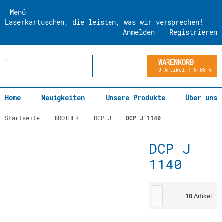
Menü
Laserkartuschen, die leisten, was wir versprechen!
Anmelden
Registrieren
WARENKORB
0 Artikel | 0,00 €
Home
Neuigkeiten
Unsere Produkte
Über uns
Startseite
BROTHER
DCP J
DCP J 1140
DCP J
1140
10
Artikel