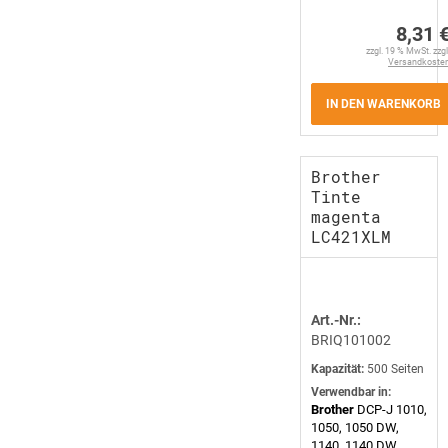
8,31 
zzgl. 19 % MwSt. zzgl
Versandkoste
IN DEN WARENKORB
Brother
Tinte
magenta
LC421XLM
Art.-Nr.:
BRIQ101002
Kapazität:
500 Seiten
Verwendbar in:
Brother
DCP-J 1010,
1050, 1050 DW,
1140, 1140 DW,