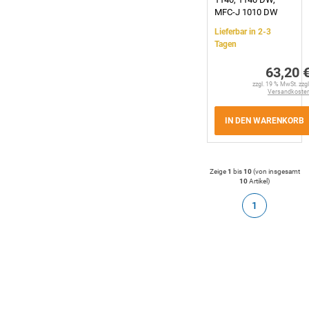
MFC-J 1010 DW
Lieferbar in 2-3
Tagen
63,20 
zzgl. 19 % MwSt. zzgl
Versandkoste
IN DEN WARENKORB
Zeige
1
bis
10
(von insgesamt
10
Artikel
)
1