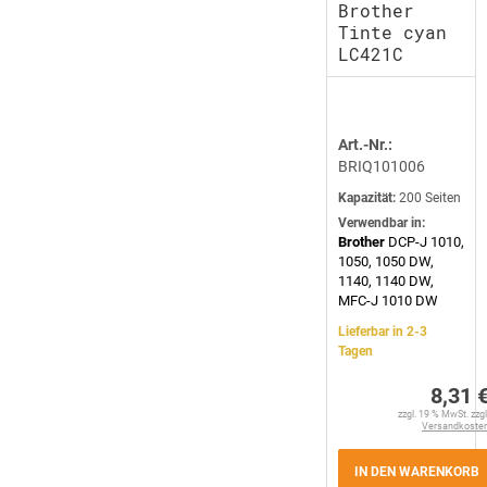
Brother
Tinte cyan
LC421C
Art.-Nr.:
BRIQ101006
Kapazität:
200 Seiten
Verwendbar in:
Brother
DCP-J 1010,
1050, 1050 DW,
1140, 1140 DW,
MFC-J 1010 DW
Lieferbar in 2-3
Tagen
8,31 
zzgl. 19 % MwSt. zzgl
Versandkoste
IN DEN WARENKORB