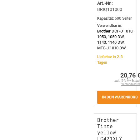
Art.-Nr.:
BRIQ101000
Kapazität:
500 Seiten
Verwendbar in:
Brother
DCP-J 1010,
1050, 1050 DW,
1140, 1140 DW,
MFC-J 1010 DW
Lieferbar in 2-3
Tagen
20,76 
zzgl. 19 % MwSt. zzgl
Versandkoste
IN DEN WARENKORB
Brother
Tinte
yellow
LC421XLY