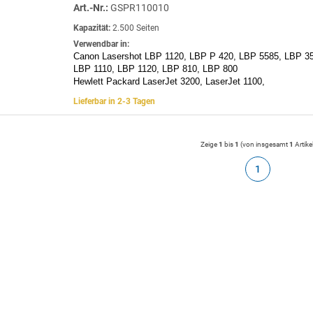
Art.-Nr.:
GSPR110010
Kapazität:
2.500 Seiten
Verwendbar in:
Canon Lasershot LBP 1120, LBP P 420, LBP 5585, LBP 35
LBP 1110, LBP 1120, LBP 810, LBP 800
Hewlett Packard LaserJet 3200, LaserJet 1100,
Lieferbar in 2-3 Tagen
Zeige
1
bis
1
(von insgesamt
1
Artike
1