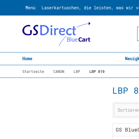
Menü
Laserkartuschen, die leisten, was wir v
Home
Neuig
Startseite
CANON
LBP
LBP 810
LBP 8
GS Blue