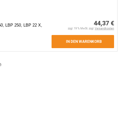
44,37 €
0, LBP 250, LBP 22 X,
zzgl. 19 % MwSt. zzgl.
Versandkosten
IN DEN WARENKORB
l
)