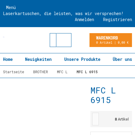
Menü
Laserkartuschen, die leisten, was wir versprechen!
Anmelden
Registrieren
WARENKORB
0 Artikel | 0,00 €
Home
Neuigkeiten
Unsere Produkte
Über uns
Startseite
BROTHER
MFC L
MFC L 6915
MFC L
6915
8
Artikel