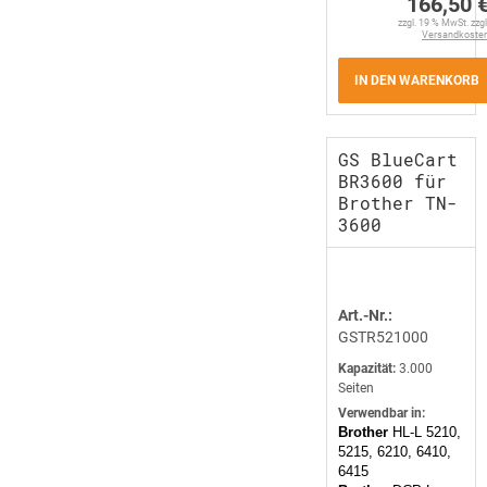
166,50 
zzgl. 19 % MwSt. zzgl
Versandkoste
IN DEN WARENKORB
GS BlueCart
BR3600 für
Brother TN-
3600
Art.-Nr.:
GSTR521000
Kapazität:
3.000
Seiten
Verwendbar in:
Brother
HL-L 5210,
5215, 6210, 6410,
6415