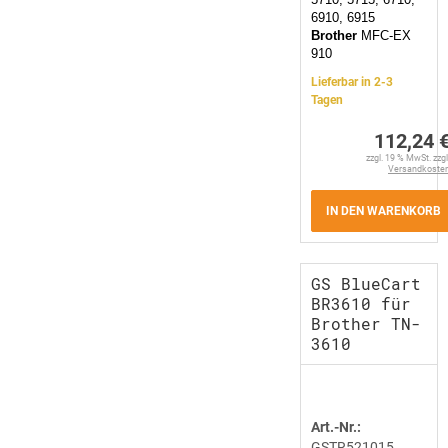
6910, 6915
Brother
MFC-EX
910
Lieferbar in 2-3
Tagen
112,24 
zzgl. 19 % MwSt. zzgl
Versandkoste
IN DEN WARENKORB
GS BlueCart
BR3610 für
Brother TN-
3610
Art.-Nr.:
GSTR521015