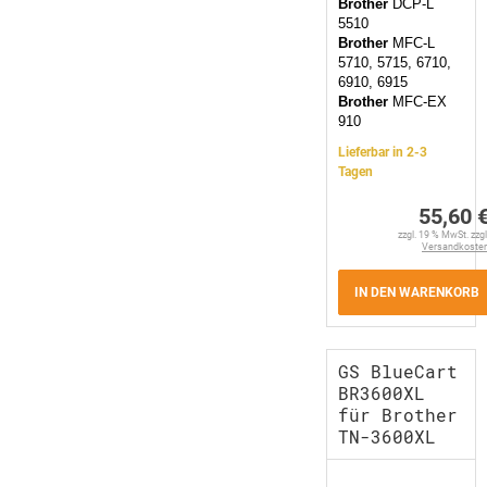
Brother
DCP-L
5510
Brother
MFC-L
5710, 5715, 6710,
6910, 6915
Brother
MFC-EX
910
Lieferbar in 2-3
Tagen
55,60 
zzgl. 19 % MwSt. zzgl
Versandkoste
IN DEN WARENKORB
GS BlueCart
BR3600XL
für Brother
TN-3600XL