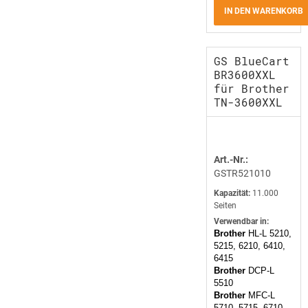
IN DEN WARENKORB
GS BlueCart
BR3600XXL
für Brother
TN-3600XXL
Art.-Nr.:
GSTR521010
Kapazität:
11.000
Seiten
Verwendbar in:
Brother
HL-L 5210,
5215, 6210, 6410,
6415
Brother
DCP-L
5510
Brother
MFC-L
5710, 5715, 6710,