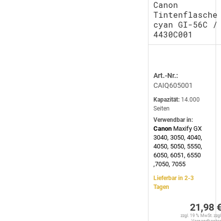
Canon
Tintenflasche
cyan GI-56C /
4430C001
Art.-Nr.:
CAIQ605001
Kapazität:
14.000
Seiten
Verwendbar in:
Canon
Maxify GX
3040, 3050, 4040,
4050, 5050, 5550,
6050, 6051, 6550
,7050, 7055
Lieferbar in 2-3
Tagen
21,98 
zzgl. 19 % MwSt. zzgl