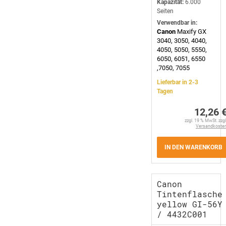
Kapazität:
6.000
Seiten
Verwendbar in:
Canon
Maxify GX
3040, 3050, 4040,
4050, 5050, 5550,
6050, 6051, 6550
,7050, 7055
Lieferbar in 2-3
Tagen
12,26 
zzgl. 19 % MwSt. zzgl
Versandkoste
IN DEN WARENKORB
Canon
Tintenflasche
yellow GI-56Y
/ 4432C001