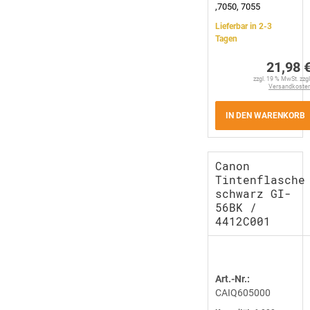
,7050, 7055
Lieferbar in 2-3
Tagen
21,98 
zzgl. 19 % MwSt. zzgl
Versandkoste
IN DEN WARENKORB
Canon
Tintenflasche
schwarz GI-
56BK /
4412C001
Art.-Nr.:
CAIQ605000