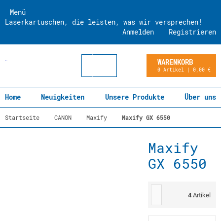
Menü
Laserkartuschen, die leisten, was wir versprechen!
Anmelden
Registrieren
WARENKORB
0 Artikel | 0,00 €
Home
Neuigkeiten
Unsere Produkte
Über uns
Startseite
CANON
Maxify
Maxify GX 6550
Maxify
GX 6550
4
Artikel