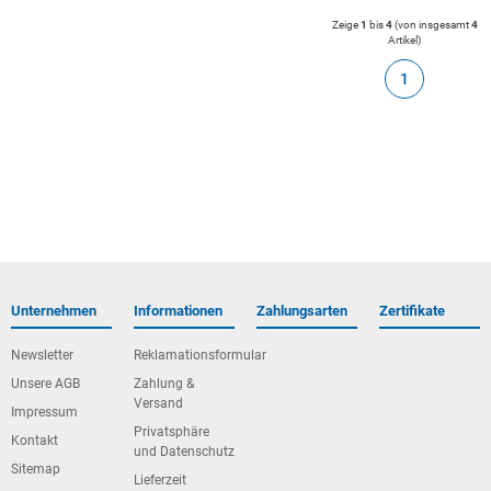
Zeige
1
bis
4
(von insgesamt
4
Artikel
)
1
Unternehmen
Informationen
Zahlungsarten
Zertifikate
Newsletter
Reklamationsformular
Unsere AGB
Zahlung &
Versand
Impressum
Privatsphäre
Kontakt
und Datenschutz
Sitemap
Lieferzeit