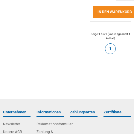
IN DEN WARENKORB
Zeige
1
bis
1
(von insgesamt
1
Artikel
)
1
Unternehmen
Informationen
Zahlungsarten
Zertifikate
Newsletter
Reklamationsformular
Unsere AGB
Zahlung &