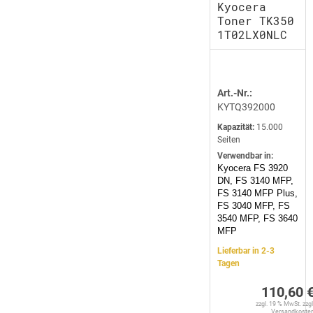
Kyocera
Toner TK350
1T02LX0NLC
Art.-Nr.:
KYTQ392000
Kapazität:
15.000
Seiten
Verwendbar in:
Kyocera FS 3920
DN, FS 3140 MFP,
FS 3140 MFP Plus,
FS 3040 MFP, FS
3540 MFP, FS 3640
MFP
Lieferbar in 2-3
Tagen
110,60 
zzgl. 19 % MwSt. zzgl
Versandkoste