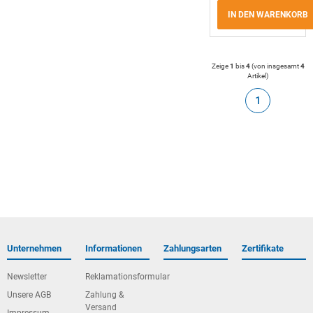
IN DEN WARENKORB
Zeige
1
bis
4
(von insgesamt
4
Artikel
)
1
Unternehmen
Informationen
Zahlungsarten
Zertifikate
Newsletter
Reklamationsformular
Unsere AGB
Zahlung &
Versand