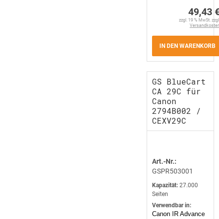
49,43 
zzgl. 19 % MwSt. zzgl
Versandkoste
IN DEN WARENKORB
GS BlueCart
CA 29C für
Canon
2794B002 /
CEXV29C
Art.-Nr.:
GSPR503001
Kapazität:
27.000
Seiten
Verwendbar in:
Canon IR Advance