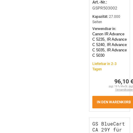
Art.-Nr.:
GSPR503002
Kapazität:
27.000
Seiten
Verwendbar in:
Canon IR Advance
C 5235, IR Advance
C 5240, IR Advance
C 5035, IR Advance
C 5030
Lieferbar in 2-3
Tagen
96,10 
zzgl. 19 % MwSt. zzgl
Versandkoste
IN DEN WARENKORB
GS BlueCart
CA 29Y für