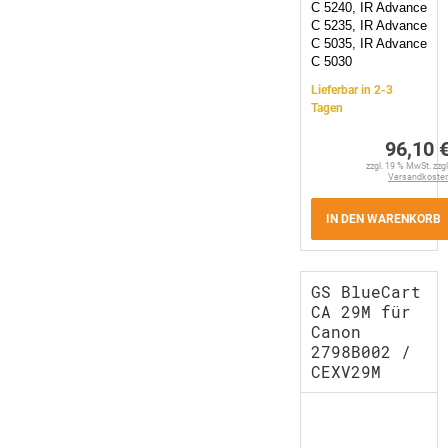
C 5240, IR Advance
C 5235, IR Advance
C 5035, IR Advance
C 5030
Lieferbar in 2-3
Tagen
96,10 
zzgl. 19 % MwSt. zzgl
Versandkoste
IN DEN WARENKORB
GS BlueCart
CA 29M für
Canon
2798B002 /
CEXV29M