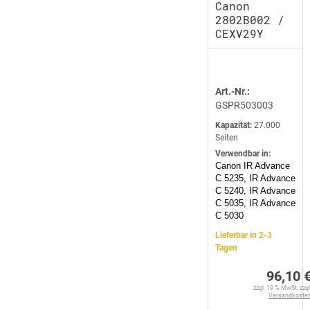
Canon
2802B002 /
CEXV29Y
Art.-Nr.:
GSPR503003
Kapazität:
27.000
Seiten
Verwendbar in:
Canon IR Advance
C 5235, IR Advance
C 5240, IR Advance
C 5035, IR Advance
C 5030
Lieferbar in 2-3
Tagen
96,10 
zzgl. 19 % MwSt. zzgl
Versandkoste