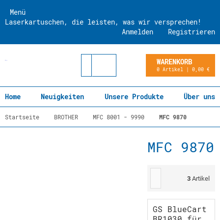
Menü
Laserkartuschen, die leisten, was wir versprechen!
Anmelden
Registrieren
WARENKORB
0 Artikel | 0,00 €
Home
Neuigkeiten
Unsere Produkte
Über uns
Startseite
BROTHER
MFC 8001 - 9990
MFC 9870
MFC 9870
3
Artikel
GS BlueCart
BR1030 für