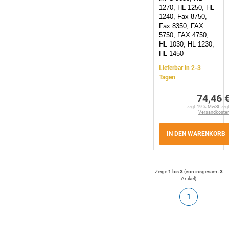
1270, HL 1250, HL
1240, Fax 8750,
Fax 8350, FAX
5750, FAX 4750,
HL 1030, HL 1230,
HL 1450
Lieferbar in 2-3
Tagen
74,46 
zzgl. 19 % MwSt. zzgl
Versandkoste
IN DEN WARENKORB
Zeige
1
bis
3
(von insgesamt
3
Artikel
)
1