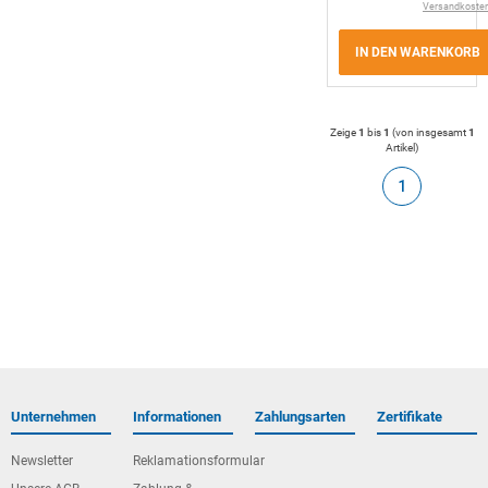
Versandkoste
IN DEN WARENKORB
Zeige
1
bis
1
(von insgesamt
1
Artikel
)
1
Unternehmen
Informationen
Zahlungsarten
Zertifikate
Newsletter
Reklamationsformular