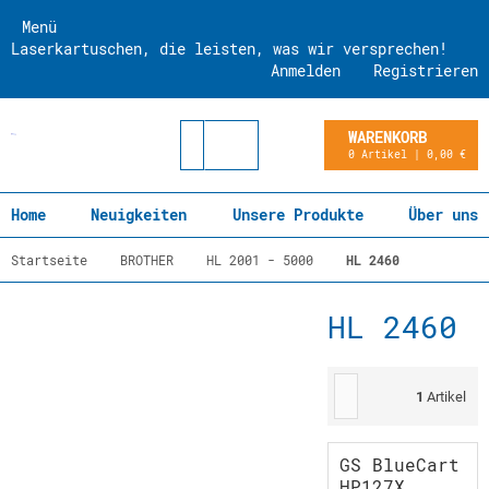
Menü
Laserkartuschen, die leisten, was wir versprechen!
Anmelden
Registrieren
WARENKORB
0 Artikel | 0,00 €
Home
Neuigkeiten
Unsere Produkte
Über uns
Startseite
BROTHER
HL 2001 - 5000
HL 2460
HL 2460
1
Artikel
GS BlueCart
HP127X