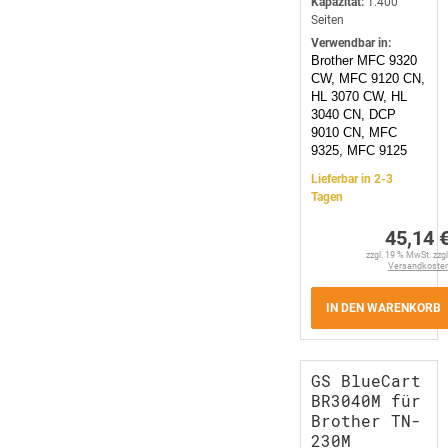
Kapazität:
1.400
Seiten
Verwendbar in:
Brother MFC 9320
CW, MFC 9120 CN,
HL 3070 CW, HL
3040 CN, DCP
9010 CN, MFC
9325, MFC 9125
Lieferbar in 2-3
Tagen
45,14 
zzgl. 19 % MwSt. zzgl
Versandkoste
IN DEN WARENKORB
GS BlueCart
BR3040M für
Brother TN-
230M