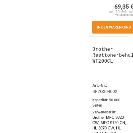
69,35 
zzgl. 19 % MwSt. zzgl
Versandkoste
IN DEN WARENKORB
Brother
Resttonerbehä
WT200CL
Art.-Nr.:
BRZQ304002
Kapazität:
50.000
Seiten
Verwendbar in:
Brother MFC 9320
CW, MFC 9120 CN,
HL 3070 CW, HL