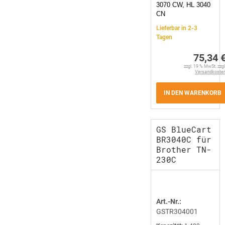
3070 CW, HL 3040
CN
Lieferbar in 2-3
Tagen
75,34 
zzgl. 19 % MwSt. zzgl
Versandkoste
IN DEN WARENKORB
GS BlueCart
BR3040C für
Brother TN-
230C
Art.-Nr.:
GSTR304001