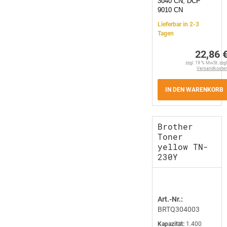
3040 CN, DCP
9010 CN
Lieferbar in 2-3
Tagen
22,86 
zzgl. 19 % MwSt. zzgl
Versandkoste
IN DEN WARENKORB
Brother
Toner
yellow TN-
230Y
Art.-Nr.:
BRTQ304003
Kapazität:
1.400