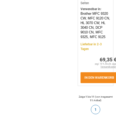
Seiten
Verwendbar in:
Brother MFC 9320
CW, MFC 9120 CN,
HL 3070 CW, HL
3040 CN, DCP
9010 CN, MFC
9325, MFC 9125
Lieferbar in 2-3
Tagen
69,35 
zzgl. 19 % MwSt. zzgl
Versandkoste
IN DEN WARENKORB
Zeige
1
bis
11
(von insgesamt
11
Artikel
)
1