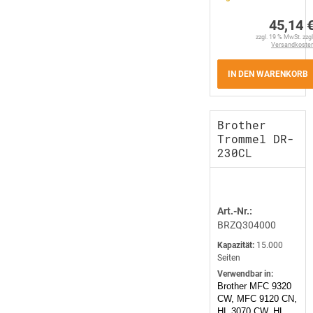
45,14 
zzgl. 19 % MwSt. zzgl
Versandkoste
IN DEN WARENKORB
Brother
Trommel DR-
230CL
Art.-Nr.:
BRZQ304000
Kapazität:
15.000
Seiten
Verwendbar in:
Brother MFC 9320
CW, MFC 9120 CN,
HL 3070 CW, HL