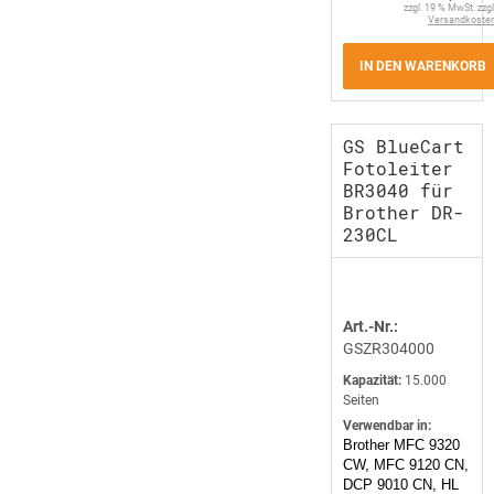
zzgl. 19 % MwSt. zzgl
Versandkoste
IN DEN WARENKORB
GS BlueCart
Fotoleiter
BR3040 für
Brother DR-
230CL
Art.-Nr.:
GSZR304000
Kapazität:
15.000
Seiten
Verwendbar in:
Brother MFC 9320
CW, MFC 9120 CN,
DCP 9010 CN, HL