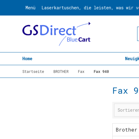
Menü
Laserkartuschen, die leisten, was wir v
Home
Neuig
Startseite
BROTHER
Fax
Fax 940
Fax 9
Brother