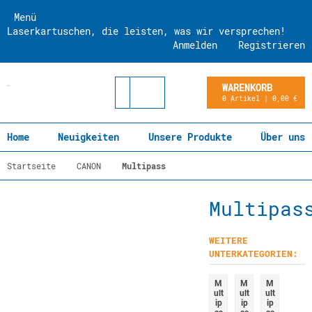
Menü
Laserkartuschen, die leisten, was wir versprechen!
Anmelden
Registrieren
WARENKORB
0 Artikel | 0,00 €
Home
Neuigkeiten
Unsere Produkte
Über uns
Startseite
CANON
Multipass
Multipas
WEITERE
UNTERKATEGORIEN:
M
M
M
ult
ult
ult
ip
ip
ip