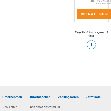
zzgl. 19 % MwSt. zzgl
Versandkoste
IN DEN WARENKORB
Zeige
1
bis
2
(von insgesamt
2
Artikel
)
1
Unternehmen
Informationen
Zahlungsarten
Zertifikate
Newsletter
Reklamationsformular