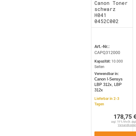
Canon Toner
schwarz
H041
0452C002
Art.-Nr.:
CAPQ312000
Kapazität:
10.000
Seiten
Verwendbar in:
Canon I-Sensys
LBP 312x, LBP
312x
Lieferbar in 2-3
Tagen
178,75 
zzgl. 19 % MwSt. zzgl
Versandkoste