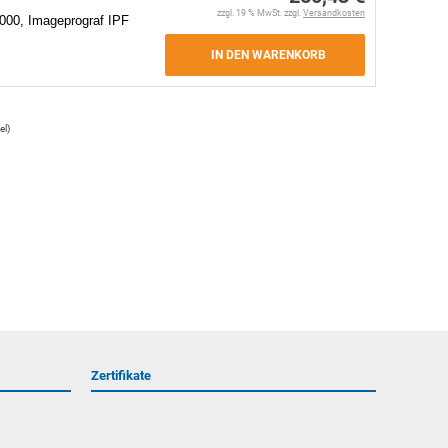
zzgl. 19 % MwSt. zzgl.
Versandkosten
000, Imageprograf IPF
IN DEN WARENKORB
el
)
Zertifikate