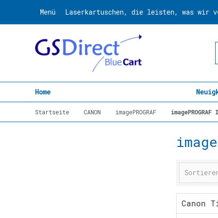
Menü
Laserkartuschen, die leisten, was wir v
Home
Neuig
Startseite
CANON
imagePROGRAF
imagePROGRAF 
image
Canon T