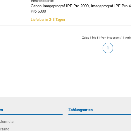
Verwendbar in:
Canon Imageprograf IPF Pro 2000, Imageprograf IPF Pro 4
Pro 6000
Lieferbar in 2-3 Tagen
Zeige
1
bis
11
(von insgesamt
11
Artik
1
en
Zahlungsarten
sformular
ersand