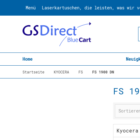
Menü
Laserkartuschen, die leisten, was wir v
Home
Neuig
Startseite
KYOCERA
FS
FS 1900 DN
FS 19
Kyocera