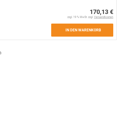
170,13 €
zzgl. 19 % MwSt. zzgl.
Versandkosten
IN DEN WARENKORB
l
)