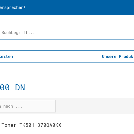
ersprechen!
keiten
Unsere Produk
00 DN
 Toner TK50H 370QA0KX