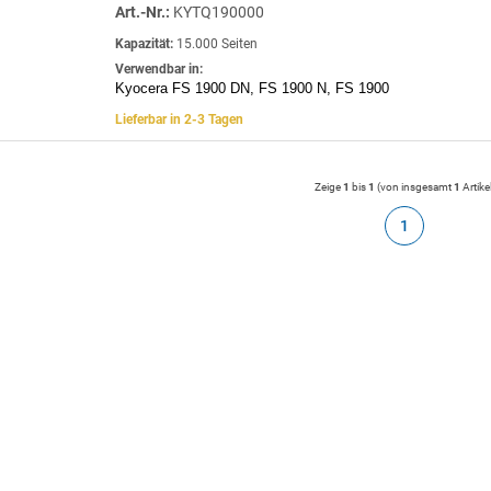
Art.-Nr.:
KYTQ190000
Kapazität:
15.000 Seiten
Verwendbar in:
Kyocera FS 1900 DN, FS 1900 N, FS 1900
Lieferbar in 2-3 Tagen
Zeige
1
bis
1
(von insgesamt
1
Artike
1