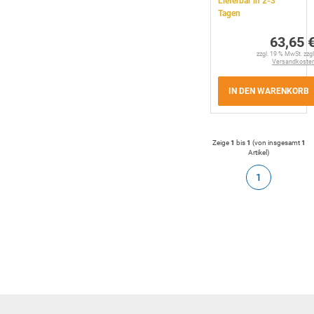
Lieferbar in 2-3
Tagen
63,65 
zzgl. 19 % MwSt. zzgl
Versandkoste
IN DEN WARENKORB
Zeige
1
bis
1
(von insgesamt
1
Artikel
)
1