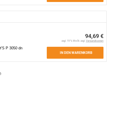
94,69 €
zzgl. 19 % MwSt. zzgl.
Versandkosten
YS P 3050 dn
IN DEN WARENKORB
l
)