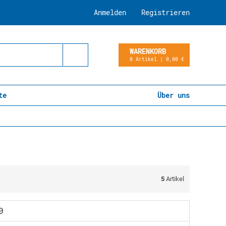
Anmelden
Registrieren
WARENKORB
0 Artikel | 0,00 €
te
Über uns
5
Artikel
0