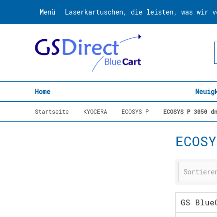
Menü
Laserkartuschen, die leisten, was wir v
Home
Neuig
Startseite
KYOCERA
ECOSYS P
ECOSYS P 3050 d
ECOSY
GS Blue