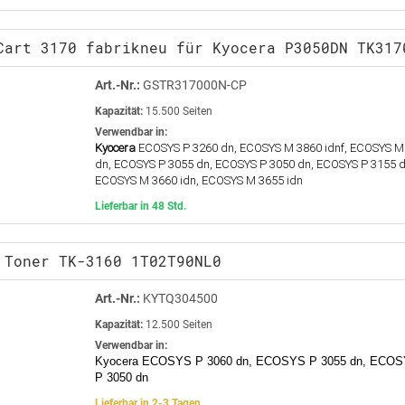
Cart 3170 fabrikneu für Kyocera P3050DN TK317
Art.-Nr.:
GSTR317000N-CP
Kapazität:
15.500 Seiten
Verwendbar in:
Kyocera
ECOSYS P 3260 dn, ECOSYS M 3860 idnf, ECOSYS M
dn, ECOSYS P 3055 dn, ECOSYS P 3050 dn, ECOSYS P 3155 d
ECOSYS M 3660 idn, ECOSYS M 3655 idn
Lieferbar in 48 Std.
 Toner TK-3160 1T02T90NL0
Art.-Nr.:
KYTQ304500
Kapazität:
12.500 Seiten
Verwendbar in:
Kyocera ECOSYS P 3060 dn, ECOSYS P 3055 dn, ECOS
P 3050 dn
Lieferbar in 2-3 Tagen