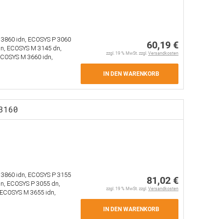
3860 idn, ECOSYS P 3060
60,19 €
dn, ECOSYS M 3145 dn,
zzgl. 19 % MwSt. zzgl.
Versandkosten
ECOSYS M 3660 idn,
IN DEN WARENKORB
3160
3860 idn, ECOSYS P 3155
81,02 €
n, ECOSYS P 3055 dn,
zzgl. 19 % MwSt. zzgl.
Versandkosten
 ECOSYS M 3655 idn,
IN DEN WARENKORB