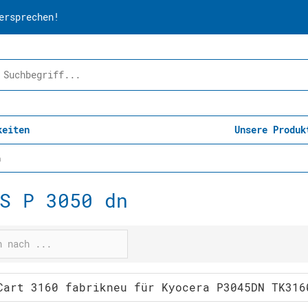
ersprechen!
keiten
Unsere Produk
n
S P 3050 dn
Cart 3160 fabrikneu für Kyocera P3045DN TK316