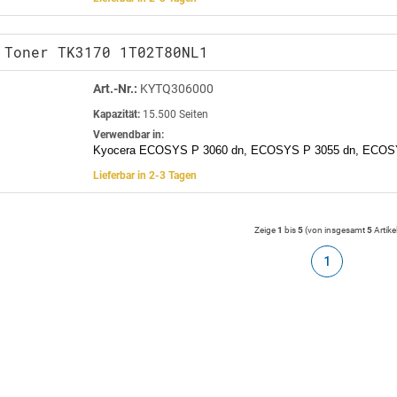
 Toner TK3170 1T02T80NL1
Art.-Nr.:
KYTQ306000
Kapazität:
15.500 Seiten
Verwendbar in:
Kyocera ECOSYS P 3060 dn, ECOSYS P 3055 dn, ECOS
Lieferbar in 2-3 Tagen
Zeige
1
bis
5
(von insgesamt
5
Artike
1