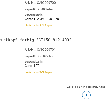
Art.-Nr.:
CAIQ000700
Kapazität:
2x 40 Seiten
Verwendbar in:
Canon PIXMA iP 90, I 70
Lieferbar in 2-3 Tagen
ruckkopf farbig BCI15C 8191A002
Art.-Nr.:
CAIQ000701
Kapazität:
2x 50 Seiten
Verwendbar in:
Canon I 70
Lieferbar in 2-3 Tagen
Zeige
1
bis
2
(von insgesamt
2
Artike
1