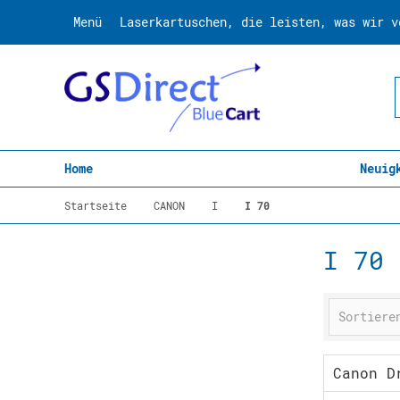
Menü
Laserkartuschen, die leisten, was wir v
Home
Neuig
Startseite
CANON
I
I 70
I 70
Canon D