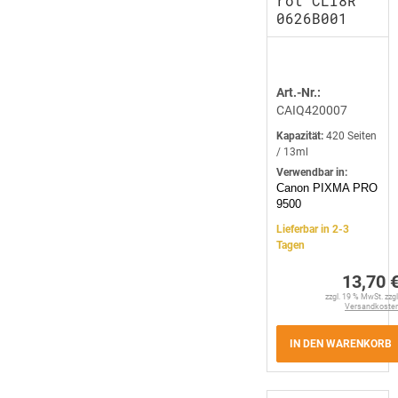
rot CLI8R
0626B001
Art.-Nr.:
CAIQ420007
Kapazität:
420 Seiten
/ 13ml
Verwendbar in:
Canon PIXMA PRO
9500
Lieferbar in 2-3
Tagen
13,70 
zzgl. 19 % MwSt. zzgl
Versandkoste
IN DEN WARENKORB