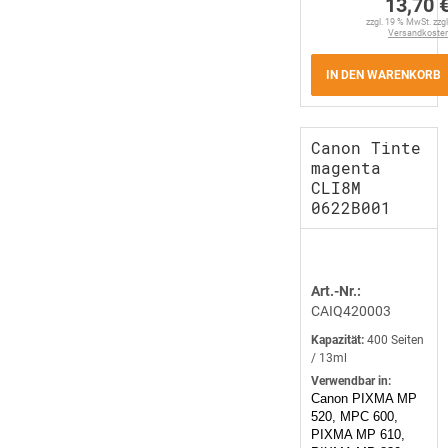
13,70 
zzgl. 19 % MwSt. zzgl
Versandkoste
IN DEN WARENKORB
Canon Tinte
magenta
CLI8M
0622B001
Art.-Nr.:
CAIQ420003
Kapazität:
400 Seiten
/ 13ml
Verwendbar in:
Canon PIXMA MP
520, MPC 600,
PIXMA MP 610,