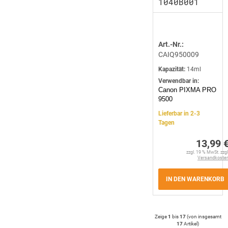
1040B001
Art.-Nr.:
CAIQ950009
Kapazität:
14ml
Verwendbar in:
Canon PIXMA PRO
9500
Lieferbar in 2-3
Tagen
13,99 
zzgl. 19 % MwSt. zzgl
Versandkoste
IN DEN WARENKORB
Zeige
1
bis
17
(von insgesamt
17
Artikel
)