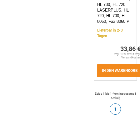
HL 730, HL 720
LASERPLUS, HL
720, HL 700, HL
8060, Fax 8060 P
Lieferbar in 2-3
Tagen
33,86 
zzgl. 19 % MwSt. zzgl
Versandkoste
IN DEN WARENKORB
Zeige
1
bis
1
(von insgesamt
1
Artikel
)
1