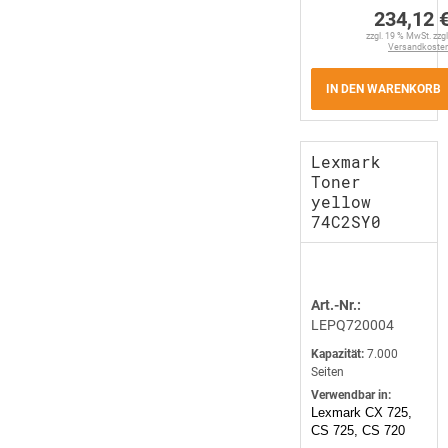
234,12 
zzgl. 19 % MwSt. zzgl
Versandkoste
IN DEN WARENKORB
Lexmark
Toner
yellow
74C2SY0
Art.-Nr.:
LEPQ720004
Kapazität:
7.000
Seiten
Verwendbar in:
Lexmark CX 725,
CS 725, CS 720