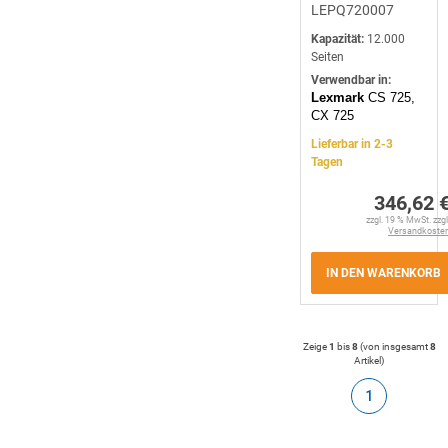
LEPQ720007
Kapazität:
12.000
Seiten
Verwendbar in:
Lexmark
CS 725,
CX 725
Lieferbar in 2-3
Tagen
346,62 
zzgl. 19 % MwSt. zzgl
Versandkoste
IN DEN WARENKORB
Zeige
1
bis
8
(von insgesamt
8
Artikel
)
1