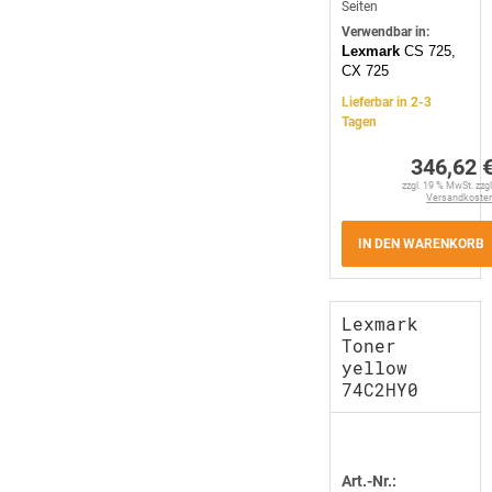
Seiten
Verwendbar in:
Lexmark
CS 725,
CX 725
Lieferbar in 2-3
Tagen
346,62 
zzgl. 19 % MwSt. zzgl
Versandkoste
IN DEN WARENKORB
Lexmark
Toner
yellow
74C2HY0
Art.-Nr.: