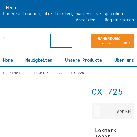
Menü
Laserkartuschen, die leisten, was wir versprechen!
Anmelden
Registrieren
WARENKORB
0 Artikel | 0,00 €
Home
Neuigkeiten
Unsere Produkte
Über uns
Startseite
LEXMARK
CX
CX 725
CX 725
8
Artikel
Lexmark
Toner