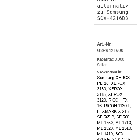
alternativ
zu Samsung
SCX-4216D3
Art.-Nr.:
GSPR421600
Kapazität:
3.000
Seiten
Verwendbar in:
Samsung XEROX
PE 16, XEROX
3130, XEROX
3115, XEROX
3120, RICOH FX
16, RICOH 1130 L,
LEXMARK X 215,
SF 565 P, SF 560,
ML 1750, ML 1710,
ML 1520, ML 1510,
ML 1410, SCX
4216 F, SCX 4116,