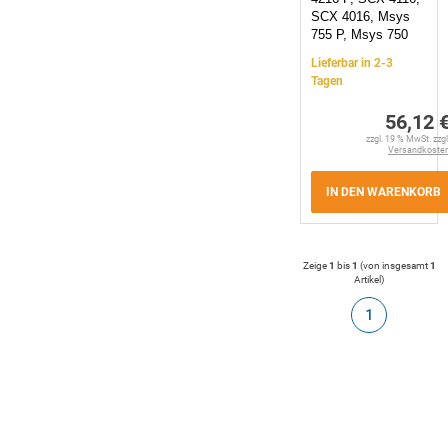
SCX 4016, Msys
755 P, Msys 750
Lieferbar in 2-3
Tagen
56,12 
zzgl. 19 % MwSt. zzgl
Versandkoste
IN DEN WARENKORB
Zeige
1
bis
1
(von insgesamt
1
Artikel
)
1