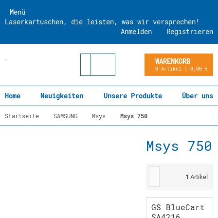
Menü
Laserkartuschen, die leisten, was wir versprechen!
Anmelden
Registrieren
WARENKORB
0 Artikel | 0,00 €
Home
Neuigkeiten
Unsere Produkte
Über uns
Startseite
SAMSUNG
Msys
Msys 750
Msys 750
1
Artikel
GS BlueCart
SA4216