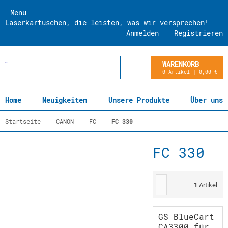
Menü
Laserkartuschen, die leisten, was wir versprechen!
Anmelden
Registrieren
WARENKORB
0 Artikel | 0,00 €
Home
Neuigkeiten
Unsere Produkte
Über uns
Startseite
CANON
FC
FC 330
FC 330
1
Artikel
GS BlueCart
CA3300 für