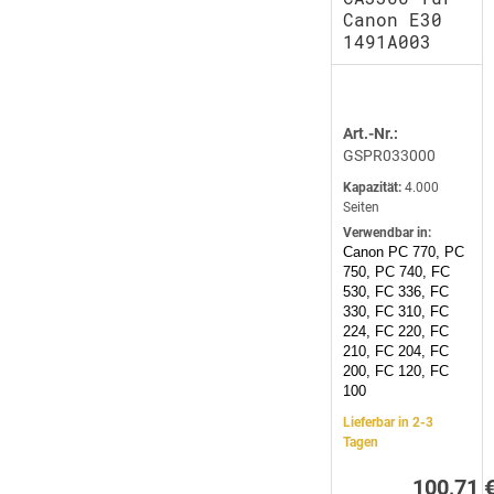
Canon E30
1491A003
Art.-Nr.:
GSPR033000
Kapazität:
4.000
Seiten
Verwendbar in:
Canon PC 770, PC
750, PC 740, FC
530, FC 336, FC
330, FC 310, FC
224, FC 220, FC
210, FC 204, FC
200, FC 120, FC
100
Lieferbar in 2-3
Tagen
100,71 