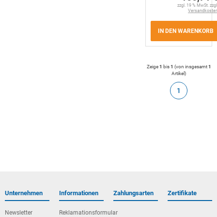
zzgl. 19 % MwSt. zzgl
Versandkoste
IN DEN WARENKORB
Zeige
1
bis
1
(von insgesamt
1
Artikel
)
1
Unternehmen
Informationen
Zahlungsarten
Zertifikate
Newsletter
Reklamationsformular