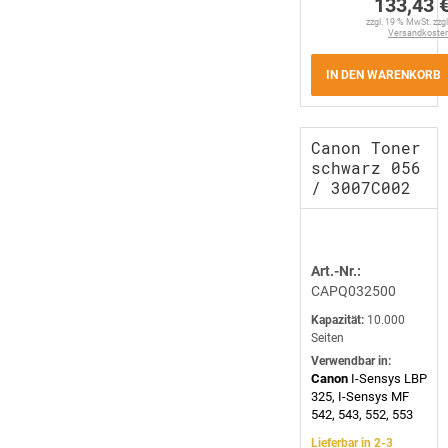
133,43 
zzgl. 19 % MwSt. zzgl
Versandkoste
IN DEN WARENKORB
Canon Toner
schwarz 056
/ 3007C002
Art.-Nr.:
CAPQ032500
Kapazität:
10.000
Seiten
Verwendbar in:
Canon
I-Sensys LBP
325, I-Sensys MF
542, 543, 552, 553
Lieferbar in 2-3