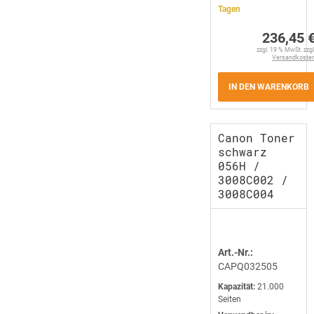
Tagen
236,45 
zzgl. 19 % MwSt. zzgl
Versandkoste
IN DEN WARENKORB
Canon Toner
schwarz
056H /
3008C002 /
3008C004
Art.-Nr.:
CAPQ032505
Kapazität:
21.000
Seiten