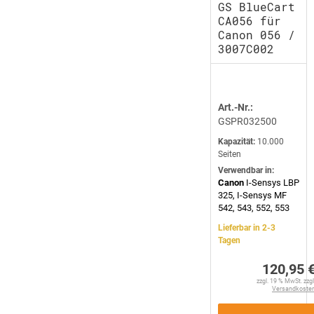
GS BlueCart
CA056 für
Canon 056 /
3007C002
Art.-Nr.:
GSPR032500
Kapazität:
10.000
Seiten
Verwendbar in:
Canon
I-Sensys LBP
325, I-Sensys MF
542, 543, 552, 553
Lieferbar in 2-3
Tagen
120,95 
zzgl. 19 % MwSt. zzgl
Versandkoste