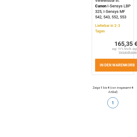
Verwendbar in:
Canon
I-Sensys LBP
325, I-Sensys MF
542, 543, 552, 553
Lieferbar in 2-3
Tagen
165,35 
zzgl. 19 % MwSt. zzgl
Versandkoste
IN DEN WARENKORB
Zeige
1
bis
4
(von insgesamt
4
Artikel
)
1