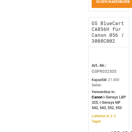
IN DEN WARENKORB
GS BlueCart
CA056H für
Canon 056 /
3008C002
Art.-Nr.:
GSPR032505
Kapazität:
21.000
Seiten
Verwendbar in:
Canon
I-Sensys LBP
325, I-Sensys MF
542, 543, 552, 553
Lieferbar in 2-3
Tagen