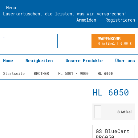
Menü
Laserkartuschen, die leisten, was wir versprechen!
Anmelden
Registrieren
WARENKORB
0 Artikel | 0,00 €
Home
Neuigkeiten
Unsere Produkte
Über uns
Startseite
BROTHER
HL 5001 - 9000
HL 6050
HL 6050
3
Artikel
GS BlueCart
BR6050