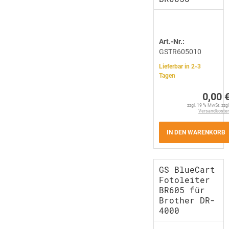
Art.-Nr.:
GSTR605010
Lieferbar in 2-3
Tagen
0,00 
zzgl. 19 % MwSt. zzgl
Versandkoste
IN DEN WARENKORB
GS BlueCart
Fotoleiter
BR605 für
Brother DR-
4000