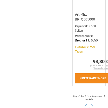
Art.-Nr.:
BRTQ605000
Kapazität:
7.500
Seiten
Verwendbar in:
Brother HL 6050
Lieferbar in 2-3
Tagen
93,80 
zzgl. 19 % MwSt. zzgl
Versandkoste
IN DEN WARENKORB
Zeige
1
bis
3
(von insgesamt
3
Artikel
)