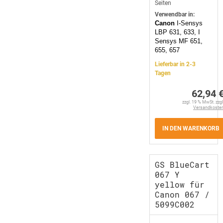
Seiten
Verwendbar in:
Canon
I-Sensys
LBP 631, 633, I
Sensys MF 651,
655, 657
Lieferbar in 2-3
Tagen
62,94 
zzgl. 19 % MwSt. zzgl
Versandkoste
IN DEN WARENKORB
GS BlueCart
067 Y
yellow für
Canon 067 /
5099C002