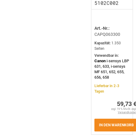
5102C002
Art.-Nr.:
CAPQ063300
Kapazität:
1.350
Seiten
Verwendbar in:
Canon
i-sensys LBP
631, 633, i-sensys
MF 651, 652, 655,
656, 658
Lieferbar in 2-3
Tagen
59,73 
zzgl. 19 % MwSt. zzgl
Versandkoste
IN DEN WARENKORB