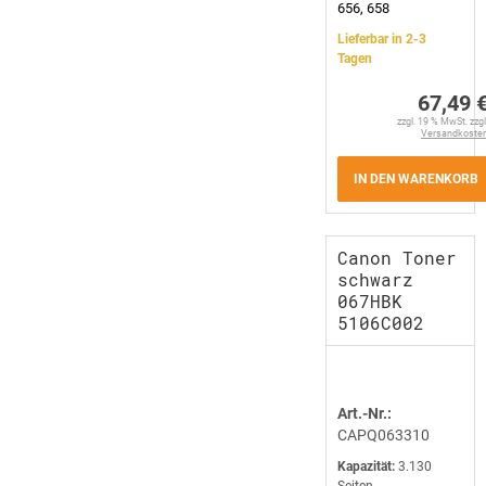
656, 658
Lieferbar in 2-3
Tagen
67,49 
zzgl. 19 % MwSt. zzgl
Versandkoste
IN DEN WARENKORB
Canon Toner
schwarz
067HBK
5106C002
Art.-Nr.:
CAPQ063310
Kapazität:
3.130