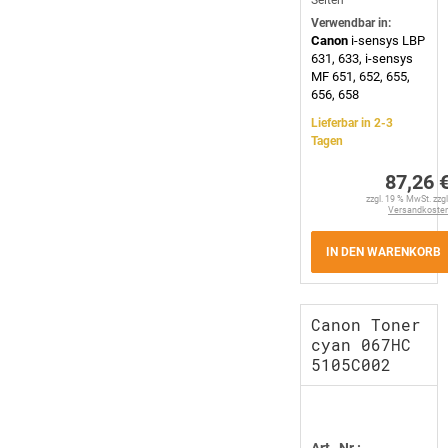
Seiten
Verwendbar in:
Canon
i-sensys LBP
631, 633, i-sensys
MF 651, 652, 655,
656, 658
Lieferbar in 2-3
Tagen
87,26 
zzgl. 19 % MwSt. zzgl
Versandkoste
IN DEN WARENKORB
Canon Toner
cyan 067HC
5105C002