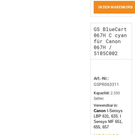
IN DEN WARENKORB
GS BlueCart
067H C cyan
für Canon
067H /
5105C002
Art.-Nr.:
GSPR063311
Kapazität:
2.350
Seiten
Verwendbar in:
Canon
I-Sensys
LBP 631, 633, I
Sensys MF 651,
655, 657