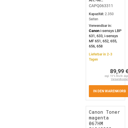
Art.-Nr.:
CAPQ063311
Kapazität:
2.350
Seiten
Verwendbar in:
Canon
i-sensys LBP
631, 633, i-sensys
MF 651, 652, 655,
656, 658
Lieferbar in 2-3
Tagen
89,99 
zzgl. 19 % MwSt. zzgl
Versandkoste
IN DEN WARENKORB
Canon Toner
magenta
067HM