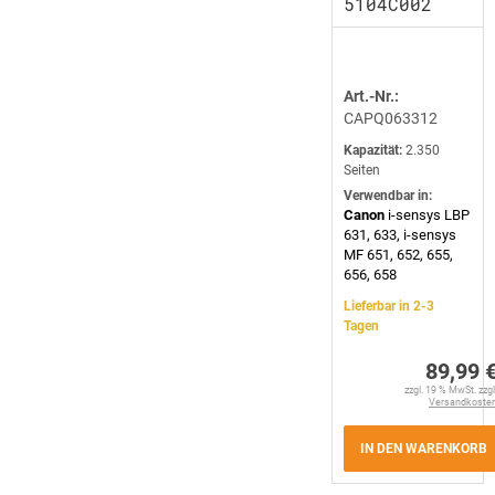
5104C002
Art.-Nr.:
CAPQ063312
Kapazität:
2.350
Seiten
Verwendbar in:
Canon
i-sensys LBP
631, 633, i-sensys
MF 651, 652, 655,
656, 658
Lieferbar in 2-3
Tagen
89,99 
zzgl. 19 % MwSt. zzgl
Versandkoste
IN DEN WARENKORB