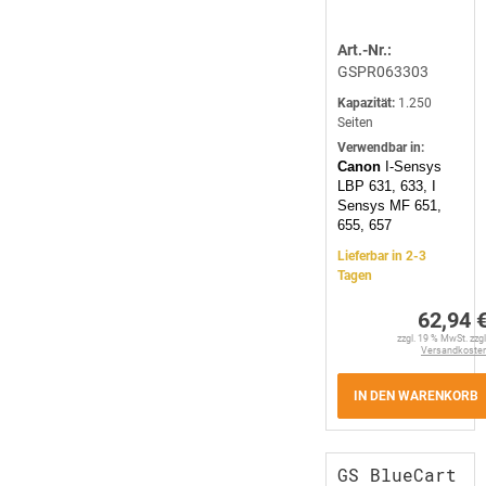
Art.-Nr.:
GSPR063303
Kapazität:
1.250
Seiten
Verwendbar in:
Canon
I-Sensys
LBP 631, 633, I
Sensys MF 651,
655, 657
Lieferbar in 2-3
Tagen
62,94 
zzgl. 19 % MwSt. zzgl
Versandkoste
IN DEN WARENKORB
GS BlueCart