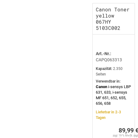
Canon Toner
yellow
067HY
5103C002
Art.-Nr.:
CAPQ063313
Kapazität:
2.350
Seiten
Verwendbar in:
Canon
i-sensys LBP
631, 633, i-sensys
MF 651, 652, 655,
656, 658
Lieferbar in 2-3
Tagen
89,99 
zzgl. 19 % MwSt. zzgl