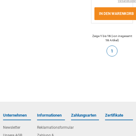
Versandkoste
IN DEN WARENKORB
Zeige
1
bis
16
(von insgesamt
16
Artikel
)
1
Unternehmen
Informationen
Zahlungsarten
Zertifikate
Newsletter
Reklamationsformular
Unsere AGB
Zahlung &