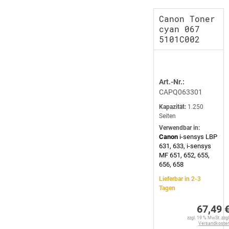
Canon Toner
cyan 067
5101C002
Art.-Nr.:
CAPQ063301
Kapazität:
1.250
Seiten
Verwendbar in:
Canon
i-sensys LBP
631, 633, i-sensys
MF 651, 652, 655,
656, 658
Lieferbar in 2-3
Tagen
67,49 
zzgl. 19 % MwSt. zzgl
Versandkoste