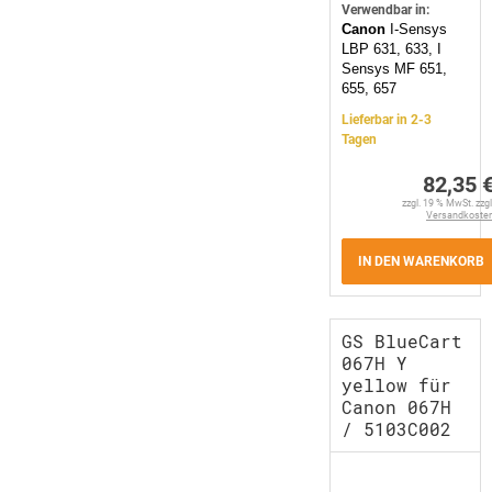
Verwendbar in:
Canon
I-Sensys
LBP 631, 633, I
Sensys MF 651,
655, 657
Lieferbar in 2-3
Tagen
82,35 
zzgl. 19 % MwSt. zzgl
Versandkoste
IN DEN WARENKORB
GS BlueCart
067H Y
yellow für
Canon 067H
/ 5103C002