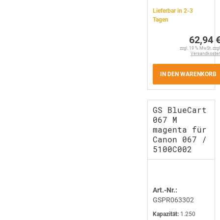
Lieferbar in 2-3
Tagen
62,94 
zzgl. 19 % MwSt. zzgl
Versandkoste
IN DEN WARENKORB
GS BlueCart
067 M
magenta für
Canon 067 /
5100C002
Art.-Nr.:
GSPR063302
Kapazität:
1.250