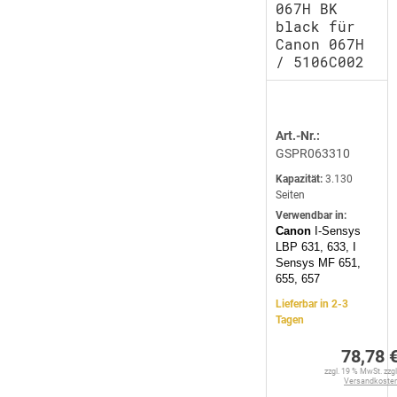
067H BK
black für
Canon 067H
/ 5106C002
Art.-Nr.:
GSPR063310
Kapazität:
3.130
Seiten
Verwendbar in:
Canon
I-Sensys
LBP 631, 633, I
Sensys MF 651,
655, 657
Lieferbar in 2-3
Tagen
78,78 
zzgl. 19 % MwSt. zzgl
Versandkoste