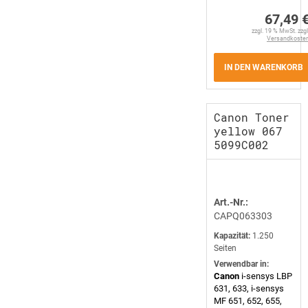
67,49 
zzgl. 19 % MwSt. zzgl
Versandkoste
IN DEN WARENKORB
Canon Toner
yellow 067
5099C002
Art.-Nr.:
CAPQ063303
Kapazität:
1.250
Seiten
Verwendbar in:
Canon
i-sensys LBP
631, 633, i-sensys
MF 651, 652, 655,