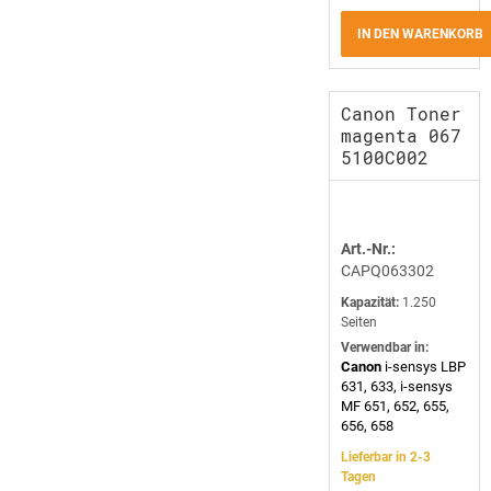
IN DEN WARENKORB
Canon Toner
magenta 067
5100C002
Art.-Nr.:
CAPQ063302
Kapazität:
1.250
Seiten
Verwendbar in:
Canon
i-sensys LBP
631, 633, i-sensys
MF 651, 652, 655,
656, 658
Lieferbar in 2-3
Tagen