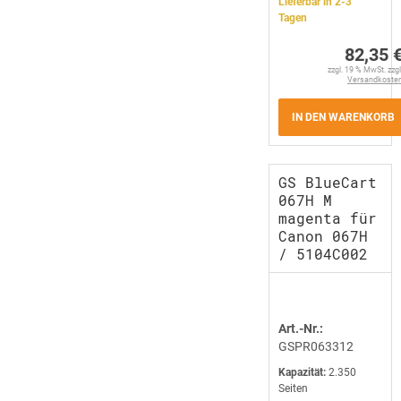
Lieferbar in 2-3
Tagen
82,35 
zzgl. 19 % MwSt. zzgl
Versandkoste
IN DEN WARENKORB
GS BlueCart
067H M
magenta für
Canon 067H
/ 5104C002
Art.-Nr.:
GSPR063312
Kapazität:
2.350
Seiten