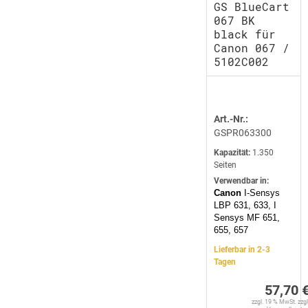
GS BlueCart
067 BK
black für
Canon 067 /
5102C002
Art.-Nr.:
GSPR063300
Kapazität:
1.350
Seiten
Verwendbar in:
Canon
I-Sensys
LBP 631, 633, I
Sensys MF 651,
655, 657
Lieferbar in 2-3
Tagen
57,70 
zzgl. 19 % MwSt. zzgl