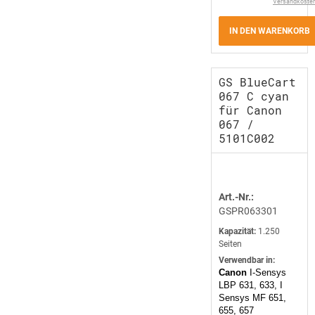
Versandkoste
IN DEN WARENKORB
GS BlueCart
067 C cyan
für Canon
067 /
5101C002
Art.-Nr.:
GSPR063301
Kapazität:
1.250
Seiten
Verwendbar in:
Canon
I-Sensys
LBP 631, 633, I
Sensys MF 651,
655, 657