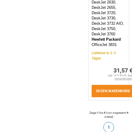
DeskJet 2630,
DeskJet 2655,
DeskJet 3720,
DeskJet 3730,
DeskJet 3732 AIO,
DeskJet 3750,
DeskJet 3760
Hewlett Packard
OfficeJet 3831
Lieferbar in 2-3
Tagen
31,57 
zzgl. 19 % MwSt. zzgl
Versandkoste
IN DEN WARENKORB
Zeige
1
bis
4
(von insgesamt
4
Artikel
)
1