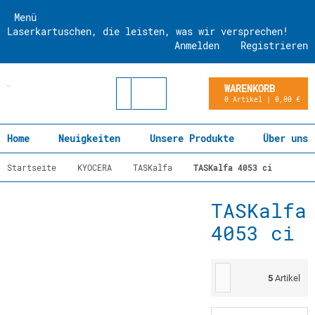
Menü
Laserkartuschen, die leisten, was wir versprechen!
Anmelden
Registrieren
WARENKORB
0 Artikel | 0,00 €
Home
Neuigkeiten
Unsere Produkte
Über uns
Startseite
KYOCERA
TASKalfa
TASKalfa 4053 ci
TASKalfa
4053 ci
5
Artikel