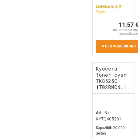
Lieferbar in 2-3
Tagen
11,57 
zzgl. 19 % MwSt. zzgl
Versandkoste
IN DEN WARENKORB
Kyocera
Toner cyan
TK8525C
1T02RMCNL1
Art.-Nr.:
KYTQ405201
Kapazität:
20.000
Seiten