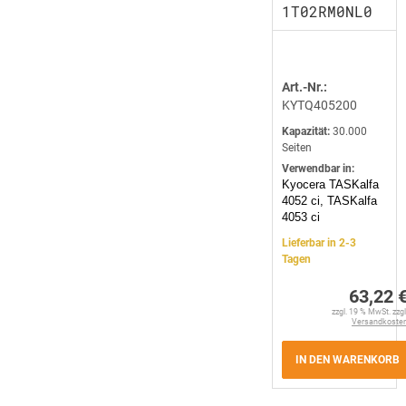
1T02RM0NL0
Art.-Nr.:
KYTQ405200
Kapazität:
30.000
Seiten
Verwendbar in:
Kyocera TASKalfa
4052 ci, TASKalfa
4053 ci
Lieferbar in 2-3
Tagen
63,22 
zzgl. 19 % MwSt. zzgl
Versandkoste
IN DEN WARENKORB