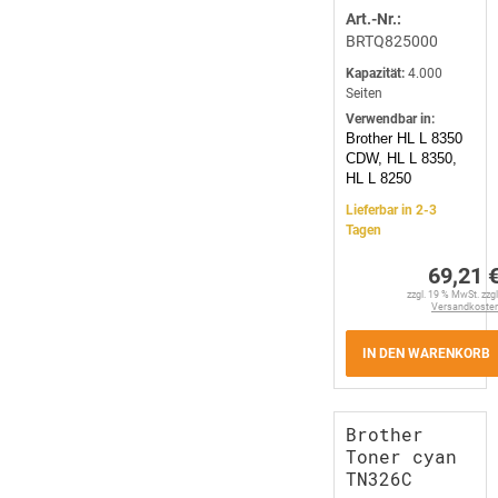
Art.-Nr.:
BRTQ825000
Kapazität:
4.000
Seiten
Verwendbar in:
Brother HL L 8350
CDW, HL L 8350,
HL L 8250
Lieferbar in 2-3
Tagen
69,21 
zzgl. 19 % MwSt. zzgl
Versandkoste
IN DEN WARENKORB
Brother
Toner cyan
TN326C