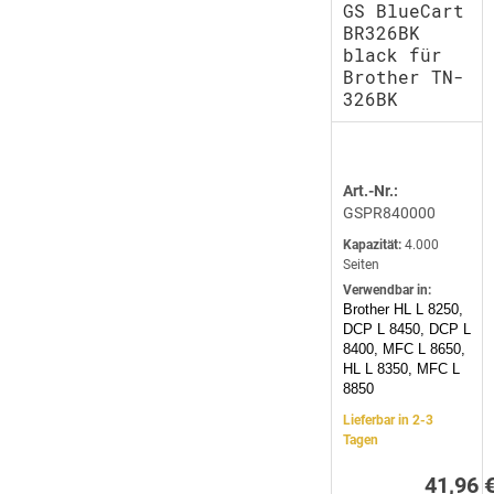
GS BlueCart
BR326BK
black für
Brother TN-
326BK
Art.-Nr.:
GSPR840000
Kapazität:
4.000
Seiten
Verwendbar in:
Brother HL L 8250,
DCP L 8450, DCP L
8400, MFC L 8650,
HL L 8350, MFC L
8850
Lieferbar in 2-3
Tagen
41,96 