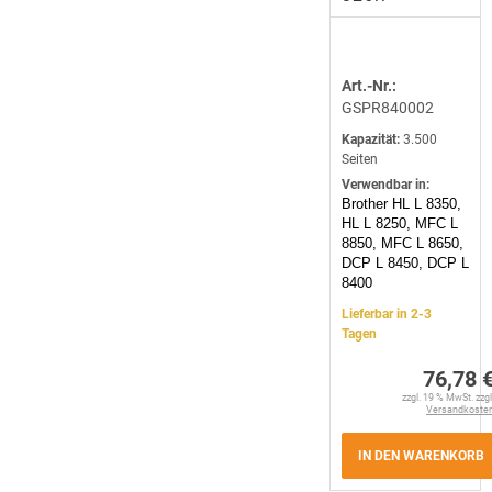
Art.-Nr.:
GSPR840002
Kapazität:
3.500
Seiten
Verwendbar in:
Brother HL L 8350,
HL L 8250, MFC L
8850, MFC L 8650,
DCP L 8450, DCP L
8400
Lieferbar in 2-3
Tagen
76,78 
zzgl. 19 % MwSt. zzgl
Versandkoste
IN DEN WARENKORB