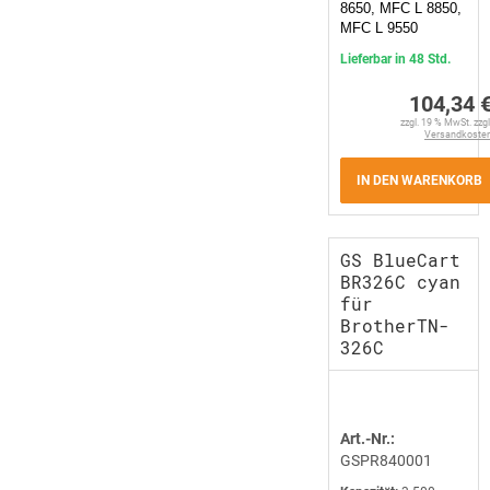
8650, MFC L 8850,
MFC L 9550
Lieferbar in 48 Std.
104,34 
zzgl. 19 % MwSt. zzgl
Versandkoste
IN DEN WARENKORB
GS BlueCart
BR326C cyan
für
BrotherTN-
326C
Art.-Nr.:
GSPR840001