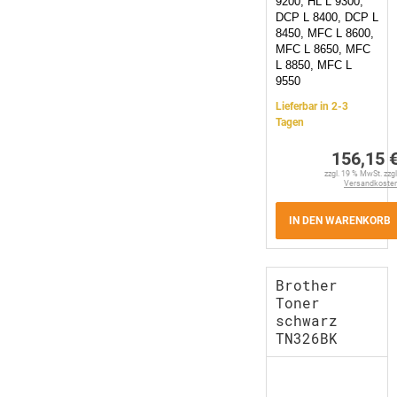
9200, HL L 9300,
DCP L 8400, DCP L
8450, MFC L 8600,
MFC L 8650, MFC
L 8850, MFC L
9550
Lieferbar in 2-3
Tagen
156,15 
zzgl. 19 % MwSt. zzgl
Versandkoste
IN DEN WARENKORB
Brother
Toner
schwarz
TN326BK