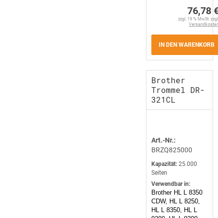
76,78 
zzgl. 19 % MwSt. zzgl
Versandkoste
IN DEN WARENKORB
Brother
Trommel DR-
321CL
Art.-Nr.:
BRZQ825000
Kapazität:
25.000
Seiten
Verwendbar in:
Brother HL L 8350
CDW, HL L 8250,
HL L 8350, HL L