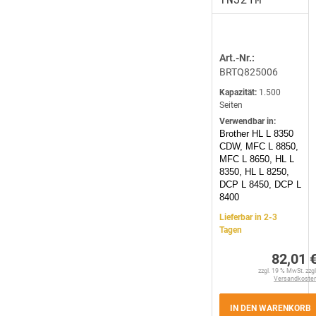
Art.-Nr.:
BRTQ825006
Kapazität:
1.500
Seiten
Verwendbar in:
Brother HL L 8350
CDW, MFC L 8850,
MFC L 8650, HL L
8350, HL L 8250,
DCP L 8450, DCP L
8400
Lieferbar in 2-3
Tagen
82,01 
zzgl. 19 % MwSt. zzgl
Versandkoste
IN DEN WARENKORB