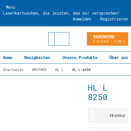
Menü
Laserkartuschen, die leisten, was wir versprechen!
Anmelden
Registrieren
WARENKORB
0 Artikel | 0,00 €
Home
Neuigkeiten
Unsere Produkte
Über uns
Startseite
BROTHER
HL L
HL L 8250
HL L
8250
15
Artikel