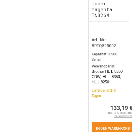
Toner
magenta
TN326M
Art.-Nr.:
BRTQ825002
Kapazität:
3.500
Seiten
Verwendbar in:
Brother HL L 8350
CDW, HL L 8350,
HL L 8250
Lieferbar in 2-3
Tagen
133,19 
zzgl. 19 % MwSt. zzgl
Versandkoste
IN DEN WARENKORB