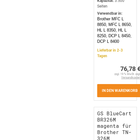
Kapazität:
3.500
Seiten
Verwendbar in:
Brother MFC L
8850, MFC L 8650,
HL L 8350, HL L
8250, DCP L 8450,
DCP L 8400
Lieferbar in 2-3
Tagen
76,78 
zzgl. 19 % MwSt. zzgl
Versandkoste
IN DEN WARENKORB
GS BlueCart
BR326M
magenta für
Brother TN-
326M