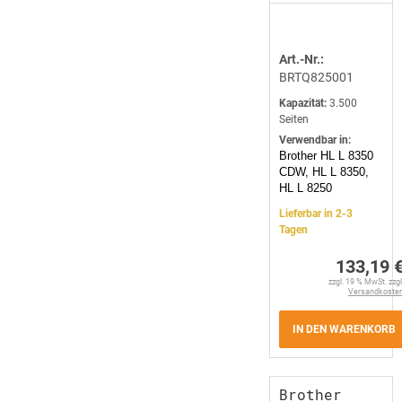
Art.-Nr.:
BRTQ825001
Kapazität:
3.500
Seiten
Verwendbar in:
Brother HL L 8350
CDW, HL L 8350,
HL L 8250
Lieferbar in 2-3
Tagen
133,19 
zzgl. 19 % MwSt. zzgl
Versandkoste
IN DEN WARENKORB
Brother