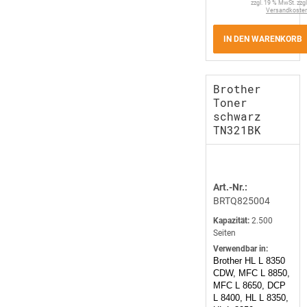
zzgl. 19 % MwSt. zzgl
Versandkoste
IN DEN WARENKORB
Brother
Toner
schwarz
TN321BK
Art.-Nr.:
BRTQ825004
Kapazität:
2.500
Seiten
Verwendbar in:
Brother HL L 8350
CDW, MFC L 8850,
MFC L 8650, DCP
L 8400, HL L 8350,