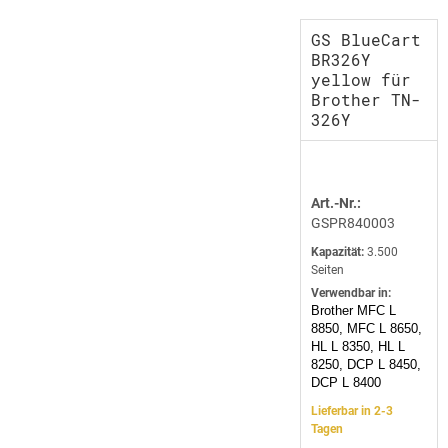
GS BlueCart
BR326Y
yellow für
Brother TN-
326Y
Art.-Nr.:
GSPR840003
Kapazität:
3.500
Seiten
Verwendbar in:
Brother MFC L
8850, MFC L 8650,
HL L 8350, HL L
8250, DCP L 8450,
DCP L 8400
Lieferbar in 2-3
Tagen