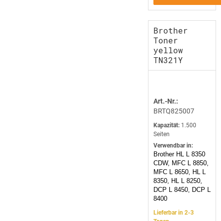
Brother
Toner
yellow
TN321Y
Art.-Nr.:
BRTQ825007
Kapazität:
1.500
Seiten
Verwendbar in:
Brother HL L 8350
CDW, MFC L 8850,
MFC L 8650, HL L
8350, HL L 8250,
DCP L 8450, DCP L
8400
Lieferbar in 2-3