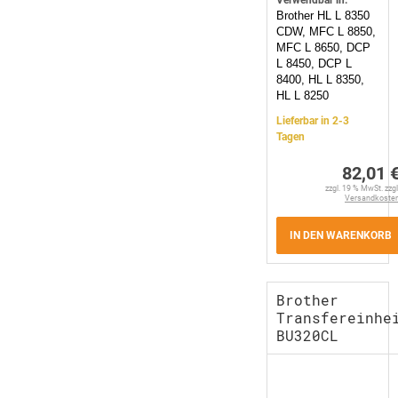
Verwendbar in:
Brother HL L 8350
CDW, MFC L 8850,
MFC L 8650, DCP
L 8450, DCP L
8400, HL L 8350,
HL L 8250
Lieferbar in 2-3
Tagen
82,01 
zzgl. 19 % MwSt. zzgl
Versandkoste
IN DEN WARENKORB
Brother
Transfereinhe
BU320CL