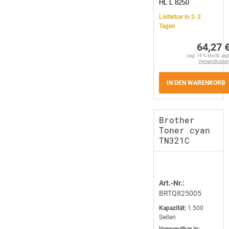
HL L 8250
Lieferbar in 2-3
Tagen
64,27 
zzgl. 19 % MwSt. zzgl
Versandkoste
IN DEN WARENKORB
Brother
Toner cyan
TN321C
Art.-Nr.:
BRTQ825005
Kapazität:
1.500
Seiten