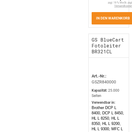
zzgl. 19 % MwSt. zzgl
Versandkoste
IN DEN WARENKORB
GS BlueCart
Fotoleiter
BR321CL
Art.-Nr.:
GSZR840000
Kapazität:
25.000
Seiten
Verwendbar in:
Brother DCP L
8400, DCP L 8450,
HL L 8250, HL L
8350, HL L 9200,
HL L 9300, MFC L