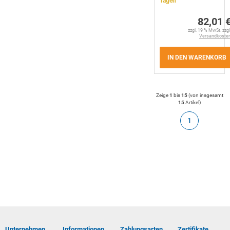
Tagen
82,01 
zzgl. 19 % MwSt. zzgl
Versandkoste
IN DEN WARENKORB
Zeige
1
bis
15
(von insgesamt
15
Artikel
)
1
Unternehmen
Informationen
Zahlungsarten
Zertifikate