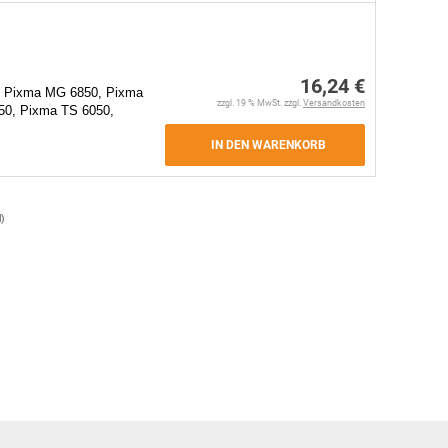
16,24 €
 Pixma MG 6850, Pixma
zzgl. 19 % MwSt. zzgl.
Versandkosten
0, Pixma TS 6050,
IN DEN WARENKORB
l
)