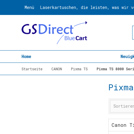
Menü
Laserkartuschen, die leisten, was wir v
Home
Neuig
Startseite
CANON
Pixma TS
Pixma TS 8000 Ser
Pixma
Canon T