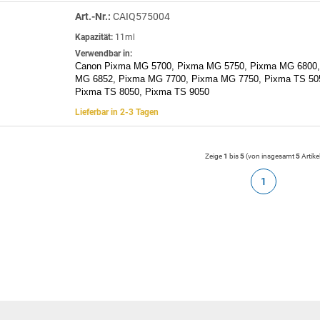
Art.-Nr.:
CAIQ575004
Kapazität:
11ml
Verwendbar in:
Canon Pixma MG 5700, Pixma MG 5750, Pixma MG 6800,
MG 6852, Pixma MG 7700, Pixma MG 7750, Pixma TS 505
Pixma TS 8050, Pixma TS 9050
Lieferbar in 2-3 Tagen
Zeige
1
bis
5
(von insgesamt
5
Artike
1