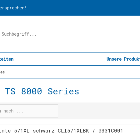
ersprechen!
keiten
Unsere Produk
ies
 TS 8000 Series
inte 571XL schwarz CLI571XLBK / 0331C001