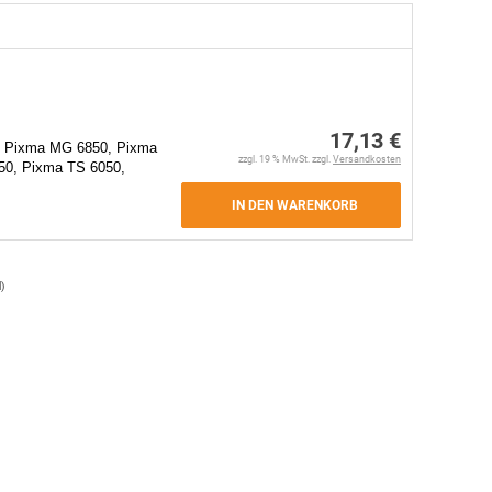
17,13 €
 Pixma MG 6850, Pixma
zzgl. 19 % MwSt. zzgl.
Versandkosten
0, Pixma TS 6050,
IN DEN WARENKORB
l
)