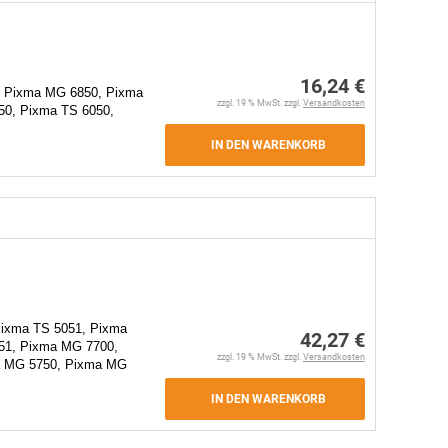
16,24 €
 Pixma MG 6850, Pixma
zzgl. 19 % MwSt. zzgl.
Versandkosten
0, Pixma TS 6050,
IN DEN WARENKORB
Pixma TS 5051, Pixma
42,27 €
51, Pixma MG 7700,
zzgl. 19 % MwSt. zzgl.
Versandkosten
a MG 5750, Pixma MG
IN DEN WARENKORB