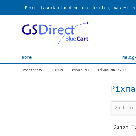
Menü
Laserkartuschen, die leisten, was wir v
Home
Neuig
Startseite
CANON
Pixma MG
Pixma MG 7700
Pixma
Canon T