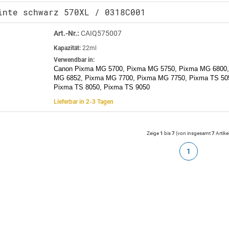
inte schwarz 570XL / 0318C001
Art.-Nr.:
CAIQ575007
Kapazität:
22ml
Verwendbar in:
Canon Pixma MG 5700, Pixma MG 5750, Pixma MG 6800,
MG 6852, Pixma MG 7700, Pixma MG 7750, Pixma TS 505
Pixma TS 8050, Pixma TS 9050
Lieferbar in 2-3 Tagen
Zeige
1
bis
7
(von insgesamt
7
Artike
1