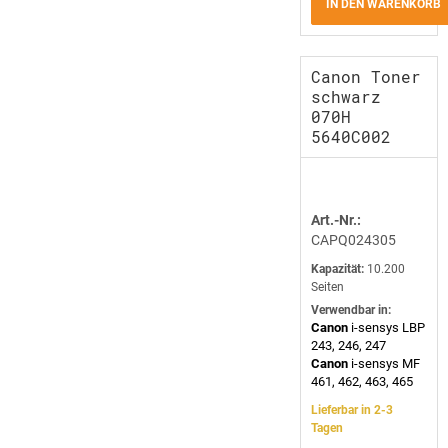
IN DEN WARENKORB
Canon Toner
schwarz
070H
5640C002
Art.-Nr.:
CAPQ024305
Kapazität:
10.200
Seiten
Verwendbar in:
Canon
i-sensys LBP
243, 246, 247
Canon
i-sensys MF
461, 462, 463, 465
Lieferbar in 2-3
Tagen