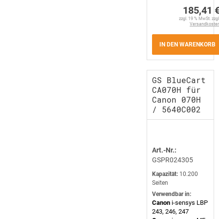
185,41 
zzgl. 19 % MwSt. zzgl
Versandkoste
IN DEN WARENKORB
GS BlueCart
CA070H für
Canon 070H
/ 5640C002
Art.-Nr.:
GSPR024305
Kapazität:
10.200
Seiten
Verwendbar in:
Canon
i-sensys LBP
243, 246, 247