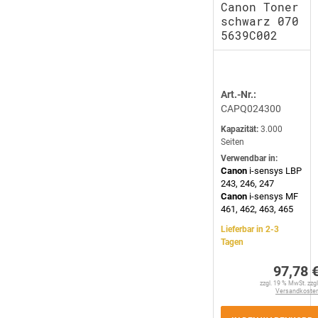
Canon Toner
schwarz 070
5639C002
Art.-Nr.:
CAPQ024300
Kapazität:
3.000
Seiten
Verwendbar in:
Canon
i-sensys LBP
243, 246, 247
Canon
i-sensys MF
461, 462, 463, 465
Lieferbar in 2-3
Tagen
97,78 
zzgl. 19 % MwSt. zzgl
Versandkoste