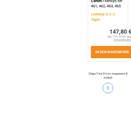
Canon
i-sensys MF
461, 462, 463, 465
Lieferbar in 2-3
Tagen
147,80 
zzgl. 19 % MwSt. zzgl
Versandkoste
IN DEN WARENKORB
Zeige
1
bis
3
(von insgesamt
3
Artikel
)
1