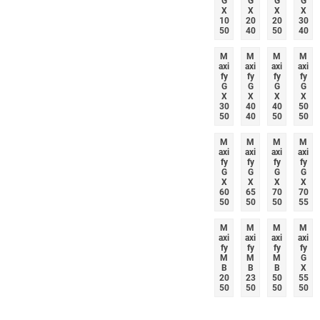
G
G
G
G
X
X
X
X
10
20
20
30
50
40
50
40
M
M
M
M
axi
axi
axi
axi
fy
fy
fy
fy
G
G
G
G
X
X
X
X
30
40
40
50
50
40
50
50
M
M
M
M
axi
axi
axi
axi
fy
fy
fy
fy
G
G
G
G
X
X
X
X
60
65
70
70
50
50
50
55
M
M
M
M
axi
axi
axi
axi
fy
fy
fy
fy
M
M
M
G
B
B
B
X
20
23
50
55
50
50
50
50