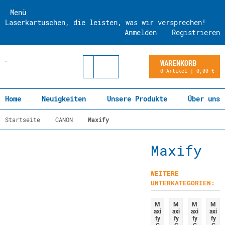
Menü
Laserkartuschen, die leisten, was wir versprechen!
Anmelden
Registrieren
WARENKORB
0 Artikel | 0,00 €
Home
Neuigkeiten
Unsere Produkte
Über uns
Startseite
CANON
Maxify
Maxify
WEITERE
UNTERKATEGORIEN:
M
M
M
M
axi
axi
axi
axi
fy
fy
fy
fy