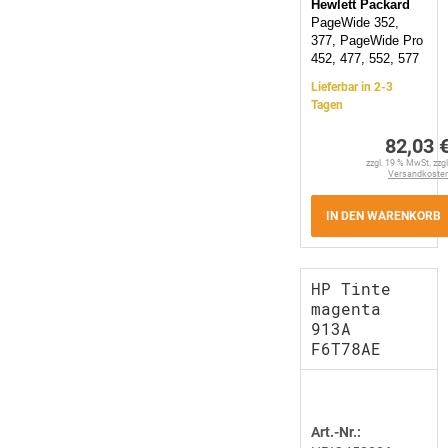
Hewlett Packard
PageWide 352,
377, PageWide Pro
452, 477, 552, 577
Lieferbar in 2-3
Tagen
82,03 
zzgl. 19 % MwSt. zzgl
Versandkoste
IN DEN WARENKORB
HP Tinte
magenta
913A
F6T78AE
Art.-Nr.: