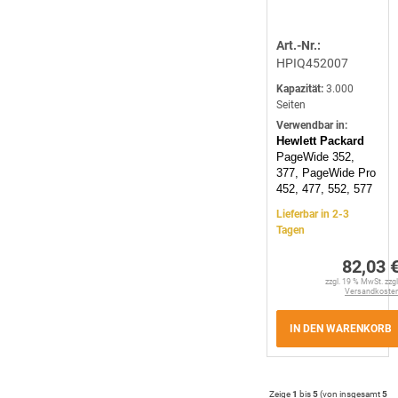
Art.-Nr.:
HPIQ452007
Kapazität:
3.000
Seiten
Verwendbar in:
Hewlett Packard
PageWide 352,
377, PageWide Pro
452, 477, 552, 577
Lieferbar in 2-3
Tagen
82,03 
zzgl. 19 % MwSt. zzgl
Versandkoste
IN DEN WARENKORB
Zeige
1
bis
5
(von insgesamt
5