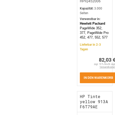
HPIQ452006
Kapazität:
3.000
Seiten
Verwendbar in:
Hewlett Packard
PageWide 352,
377, PageWide Pro
452, 477, 552, 577
Lieferbar in 2-3
Tagen
82,03 
zzgl. 19 % MwSt. zzgl
Versandkoste
IN DEN WARENKORB
HP Tinte
yellow 913A
F6T79AE