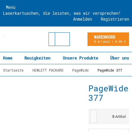
Menü
Laserkartuschen, die leisten, was wir versprechen!
Anmelden
Registrieren
WARENKORB
0 Artikel | 0,00 €
Home
Neuigkeiten
Unsere Produkte
Über uns
Startseite
HEWLETT PACKARD
PageWide
PageWide 377
PageWide
377
5
Artikel