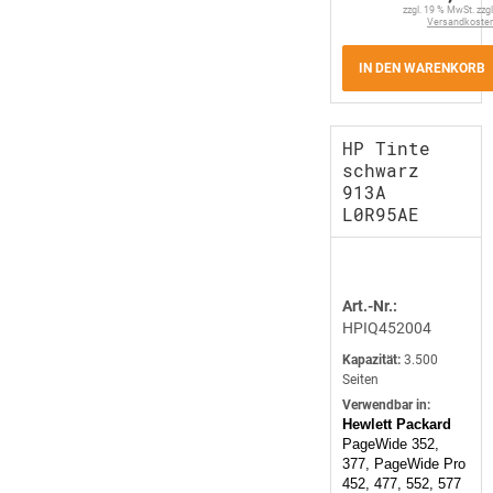
zzgl. 19 % MwSt. zzgl
Versandkoste
IN DEN WARENKORB
HP Tinte
schwarz
913A
L0R95AE
Art.-Nr.:
HPIQ452004
Kapazität:
3.500
Seiten
Verwendbar in:
Hewlett Packard
PageWide 352,
377, PageWide Pro
452, 477, 552, 577