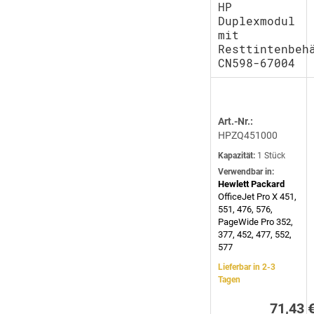
HP
Duplexmodul
mit
Resttintenbeh
CN598-67004
Art.-Nr.:
HPZQ451000
Kapazität:
1 Stück
Verwendbar in:
Hewlett Packard
OfficeJet Pro X 451,
551, 476, 576,
PageWide Pro 352,
377, 452, 477, 552,
577
Lieferbar in 2-3
Tagen
71,43 