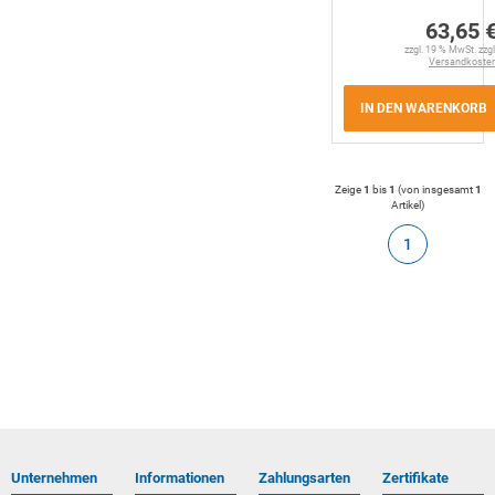
63,65 
zzgl. 19 % MwSt. zzgl
Versandkoste
IN DEN WARENKORB
Zeige
1
bis
1
(von insgesamt
1
Artikel
)
1
Unternehmen
Informationen
Zahlungsarten
Zertifikate