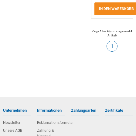
IN DEN WARENKORB
Zeige
1
bis
4
(von insgesamt
4
Artikel
)
1
Unternehmen
Informationen
Zahlungsarten
Zertifikate
Newsletter
Reklamationsformular
Unsere AGB
Zahlung &