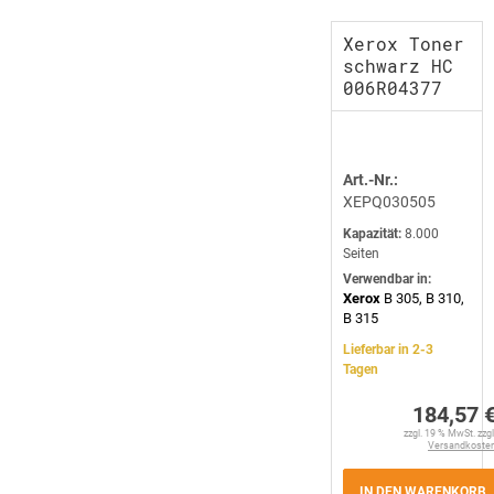
Xerox Toner
schwarz HC
006R04377
Art.-Nr.:
XEPQ030505
Kapazität:
8.000
Seiten
Verwendbar in:
Xerox
B 305, B 310,
B 315
Lieferbar in 2-3
Tagen
184,57 
zzgl. 19 % MwSt. zzgl
Versandkoste
IN DEN WARENKORB