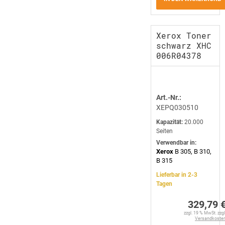
Xerox Toner
schwarz XHC
006R04378
Art.-Nr.:
XEPQ030510
Kapazität:
20.000
Seiten
Verwendbar in:
Xerox
B 305, B 310,
B 315
Lieferbar in 2-3
Tagen
329,79 
zzgl. 19 % MwSt. zzgl
Versandkoste