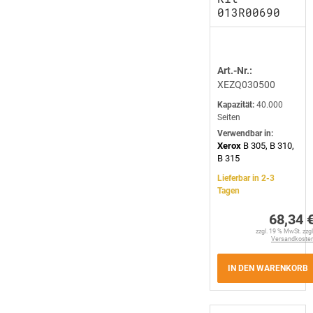
013R00690
Art.-Nr.:
XEZQ030500
Kapazität:
40.000
Seiten
Verwendbar in:
Xerox
B 305, B 310,
B 315
Lieferbar in 2-3
Tagen
68,34 
zzgl. 19 % MwSt. zzgl
Versandkoste
IN DEN WARENKORB