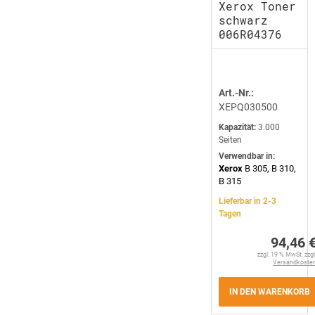
Xerox Toner
schwarz
006R04376
Art.-Nr.:
XEPQ030500
Kapazität:
3.000
Seiten
Verwendbar in:
Xerox
B 305, B 310,
B 315
Lieferbar in 2-3
Tagen
94,46 
zzgl. 19 % MwSt. zzgl
Versandkoste
IN DEN WARENKORB