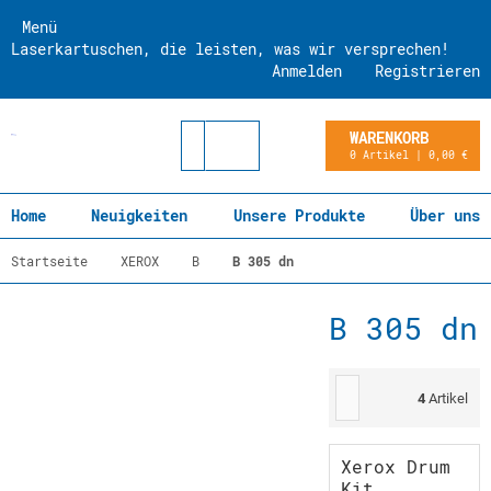
Menü
Laserkartuschen, die leisten, was wir versprechen!
Anmelden
Registrieren
WARENKORB
0 Artikel | 0,00 €
Home
Neuigkeiten
Unsere Produkte
Über uns
Startseite
XEROX
B
B 305 dn
B 305 dn
4
Artikel
Xerox Drum
Kit