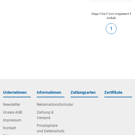
Zeige
1
bis
1
(von insgesamt
1
Artikel
)
1
Unternehmen
Informationen
Zahlungsarten
Zertifikate
Newsletter
Reklamationsformular
Unsere AGB
Zahlung &
Versand
Impressum
Privatsphäre
Kontakt
und Datenschutz