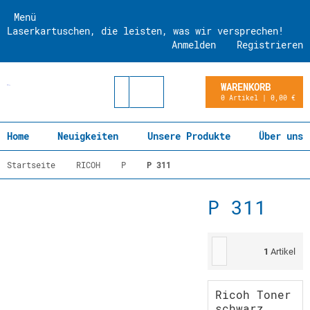
Menü
Laserkartuschen, die leisten, was wir versprechen!
Anmelden
Registrieren
WARENKORB
0 Artikel | 0,00 €
Home
Neuigkeiten
Unsere Produkte
Über uns
Startseite
RICOH
P
P 311
P 311
1
Artikel
Ricoh Toner
schwarz