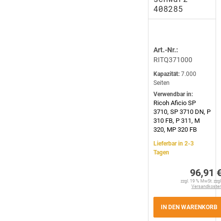
408285
Art.-Nr.:
RITQ371000
Kapazität:
7.000
Seiten
Verwendbar in:
Ricoh Aficio SP
3710, SP 3710 DN, P
310 FB, P 311, M
320, MP 320 FB
Lieferbar in 2-3
Tagen
96,91 
zzgl. 19 % MwSt. zzgl
Versandkoste
IN DEN WARENKORB