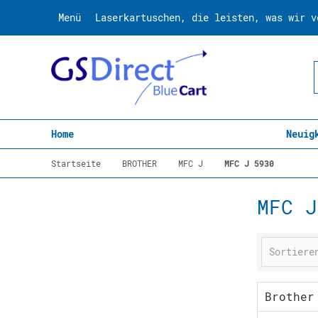
Menü
Laserkartuschen, die leisten, was wir v
Home
Neuig
Startseite
BROTHER
MFC J
MFC J 5930
MFC J
Brother