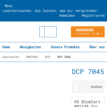
Menü
Laserkartuschen, die leisten, was wir versprechen!
Anmelden
Registrieren
WARENKORB
0 Artikel | 0,00 €
Home
Neuigkeiten
Unsere Produkte
Über uns
Startseite
BROTHER
DCP
DCP 7045
DCP 7045
6
Artikel
GS BlueCart
BR2140 für