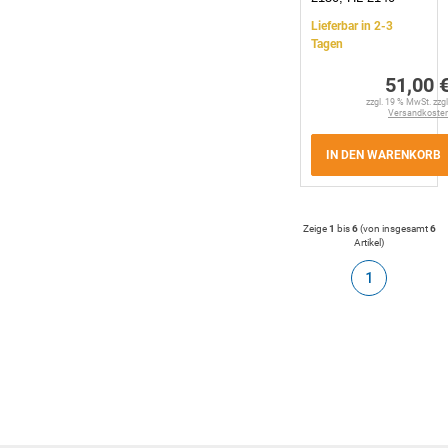
Lieferbar in 2-3
Tagen
51,00 
zzgl. 19 % MwSt. zzgl
Versandkoste
IN DEN WARENKORB
Zeige
1
bis
6
(von insgesamt
6
Artikel
)
1