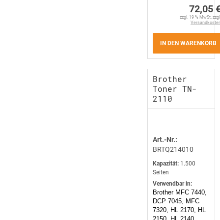
72,05 
zzgl. 19 % MwSt. zzgl
Versandkoste
IN DEN WARENKORB
Brother
Toner TN-
2110
Art.-Nr.:
BRTQ214010
Kapazität:
1.500
Seiten
Verwendbar in:
Brother MFC 7440,
DCP 7045, MFC
7320, HL 2170, HL
2150, HL 2140