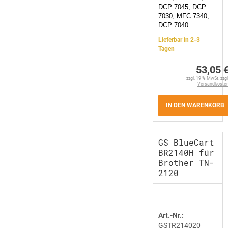
DCP 7045, DCP
7030, MFC 7340,
DCP 7040
Lieferbar in 2-3
Tagen
53,05 
zzgl. 19 % MwSt. zzgl
Versandkoste
IN DEN WARENKORB
GS BlueCart
BR2140H für
Brother TN-
2120
Art.-Nr.:
GSTR214020