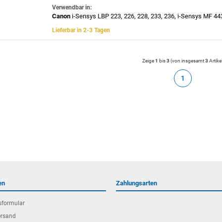
Verwendbar in:
Canon
i-Sensys LBP 223, 226, 228, 233, 236, i-Sensys MF 443
Lieferbar in 2-3 Tagen
Zeige
1
bis
3
(von insgesamt
3
Artike
1
en
Zahlungsarten
sformular
ersand