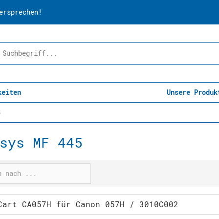
ersprechen!
keiten
Unsere Produk
5
sys MF 445
Cart CA057H für Canon 057H / 3010C002