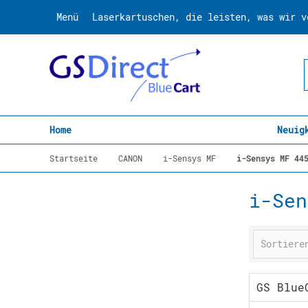
Menü
Laserkartuschen, die leisten, was wir v
Home
Neuig
Startseite
CANON
i-Sensys MF
i-Sensys MF 44
i-Sen
GS Blue