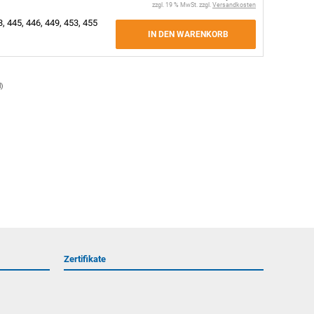
zzgl. 19 % MwSt. zzgl.
Versandkosten
, 445, 446, 449, 453, 455
IN DEN WARENKORB
l
)
Zertifikate