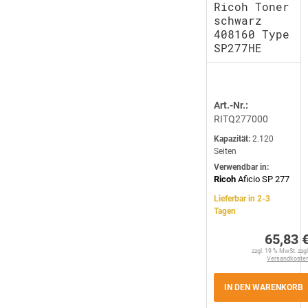
Ricoh Toner
schwarz
408160 Type
SP277HE
Art.-Nr.:
RITQ277000
Kapazität:
2.120
Seiten
Verwendbar in:
Ricoh
Aficio SP 277
Lieferbar in 2-3
Tagen
65,83 
zzgl. 19 % MwSt. zzgl
Versandkoste
IN DEN WARENKORB