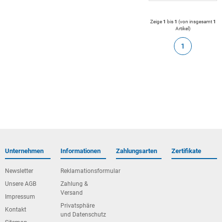
Zeige
1
bis
1
(von insgesamt
1
Artikel
)
1
Unternehmen
Informationen
Zahlungsarten
Zertifikate
Newsletter
Reklamationsformular
Unsere AGB
Zahlung &
Versand
Impressum
Privatsphäre
Kontakt
und Datenschutz