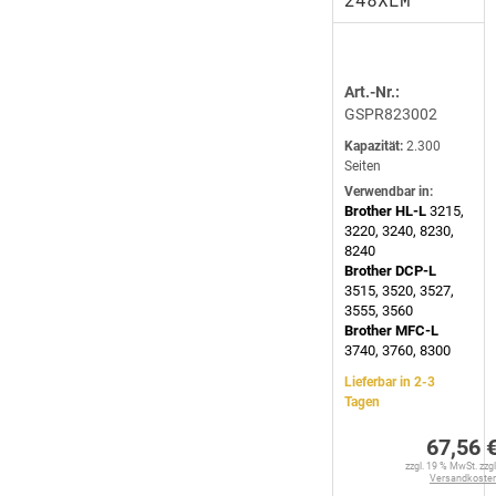
Art.-Nr.:
GSPR823002
Kapazität:
2.300
Seiten
Verwendbar in:
Brother HL-L
3215,
3220, 3240, 8230,
8240
Brother DCP-L
3515, 3520, 3527,
3555, 3560
Brother MFC-L
3740, 3760, 8300
Lieferbar in 2-3
Tagen
67,56 
zzgl. 19 % MwSt. zzgl
Versandkoste