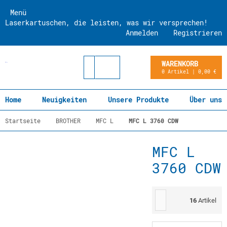
Menü
Laserkartuschen, die leisten, was wir versprechen!
Anmelden
Registrieren
WARENKORB
0 Artikel | 0,00 €
Home
Neuigkeiten
Unsere Produkte
Über uns
Startseite
BROTHER
MFC L
MFC L 3760 CDW
MFC L
3760 CDW
16
Artikel