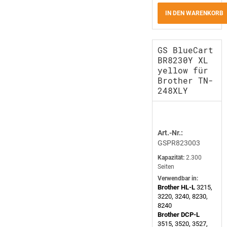
IN DEN WARENKORB
GS BlueCart
BR8230Y XL
yellow für
Brother TN-
248XLY
Art.-Nr.:
GSPR823003
Kapazität:
2.300
Seiten
Verwendbar in:
Brother HL-L
3215,
3220, 3240, 8230,
8240
Brother DCP-L
3515, 3520, 3527,