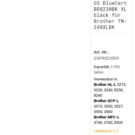
GS BlueCart
BR8230BK XL
black für
Brother TN-
248XLBK
Art.-Nr.:
GSPR823000
Kapazität:
3.000
Seiten
Verwendbar in:
Brother HL-L
3215,
3220, 3240, 8230,
8240
Brother DCP-L
3515, 3520, 3527,
3555, 3560
Brother MFC-L
3740, 3760, 8300
Lieferbar in 2-3