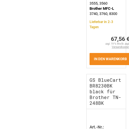
3555, 3560
Brother MFC-L
3740, 3760, 8300
Lieferbar in 2-3
Tagen
67,56 
zzgl. 19 % MwSt. zzgl
Versandkoste
IN DEN WARENKORB
GS BlueCart
BR8230BK
black für
Brother TN-
248BK
Art.-Nr.: