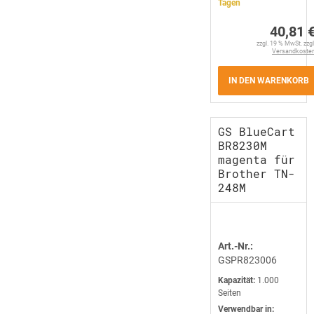
Tagen
40,81 
zzgl. 19 % MwSt. zzgl
Versandkoste
IN DEN WARENKORB
GS BlueCart
BR8230M
magenta für
Brother TN-
248M
Art.-Nr.:
GSPR823006
Kapazität:
1.000
Seiten
Verwendbar in: