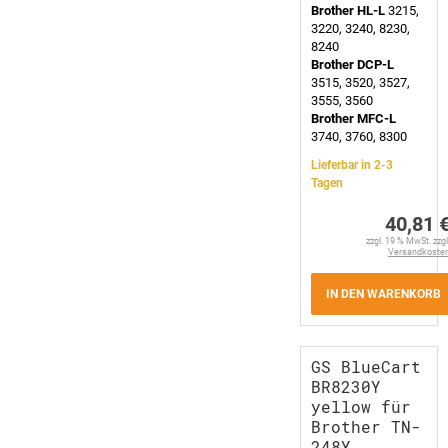
Brother HL-L
3215,
3220, 3240, 8230,
8240
Brother DCP-L
3515, 3520, 3527,
3555, 3560
Brother MFC-L
3740, 3760, 8300
Lieferbar in 2-3
Tagen
40,81 
zzgl. 19 % MwSt. zzgl
Versandkoste
IN DEN WARENKORB
GS BlueCart
BR8230Y
yellow für
Brother TN-
248Y