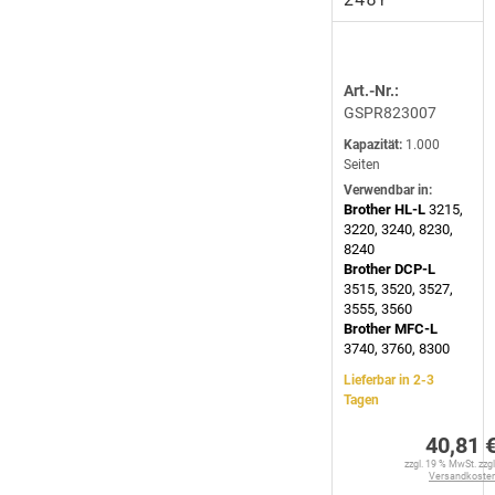
Art.-Nr.:
GSPR823007
Kapazität:
1.000
Seiten
Verwendbar in:
Brother HL-L
3215,
3220, 3240, 8230,
8240
Brother DCP-L
3515, 3520, 3527,
3555, 3560
Brother MFC-L
3740, 3760, 8300
Lieferbar in 2-3
Tagen
40,81 
zzgl. 19 % MwSt. zzgl
Versandkoste