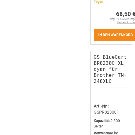
Tagen
68,50 
zzgl. 19 % MwSt. zzgl
Versandkoste
IN DEN WARENKORB
GS BlueCart
BR8230C XL
cyan für
Brother TN-
248XLC
Art.-Nr.:
GSPR823001
Kapazität:
2.300
Seiten
Verwendbar in: