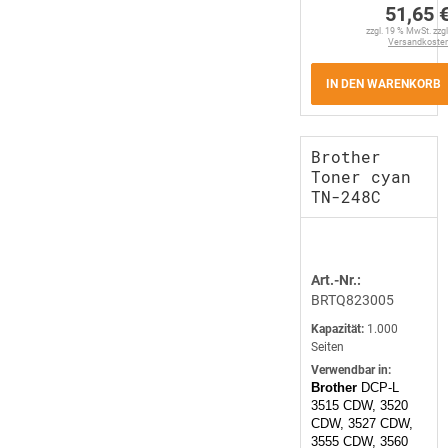
51,65 
zzgl. 19 % MwSt. zzgl
Versandkoste
IN DEN WARENKORB
Brother
Toner cyan
TN-248C
Art.-Nr.:
BRTQ823005
Kapazität:
1.000
Seiten
Verwendbar in:
Brother
DCP-L
3515 CDW, 3520
CDW, 3527 CDW,
3555 CDW, 3560