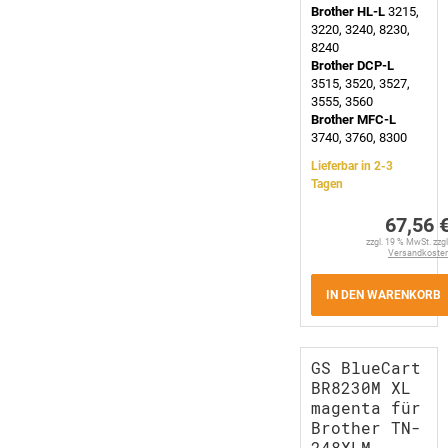
Brother HL-L
3215,
3220, 3240, 8230,
8240
Brother DCP-L
3515, 3520, 3527,
3555, 3560
Brother MFC-L
3740, 3760, 8300
Lieferbar in 2-3
Tagen
67,56 
zzgl. 19 % MwSt. zzgl
Versandkoste
IN DEN WARENKORB
GS BlueCart
BR8230M XL
magenta für
Brother TN-
248XLM