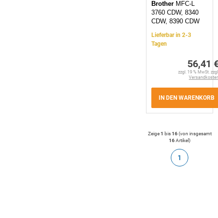
Brother
MFC-L
3760 CDW, 8340
CDW, 8390 CDW
Lieferbar in 2-3
Tagen
56,41 
zzgl. 19 % MwSt. zzgl
Versandkoste
IN DEN WARENKORB
Zeige
1
bis
16
(von insgesamt
16
Artikel
)
1