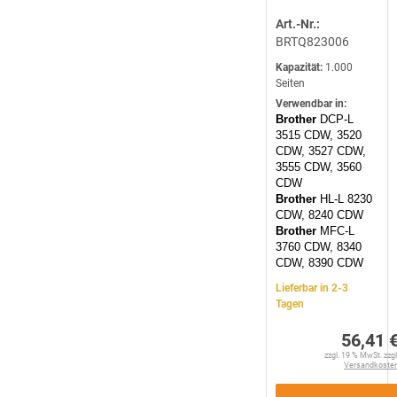
Art.-Nr.:
BRTQ823006
Kapazität:
1.000
Seiten
Verwendbar in:
Brother
DCP-L
3515 CDW, 3520
CDW, 3527 CDW,
3555 CDW, 3560
CDW
Brother
HL-L 8230
CDW, 8240 CDW
Brother
MFC-L
3760 CDW, 8340
CDW, 8390 CDW
Lieferbar in 2-3
Tagen
56,41 
zzgl. 19 % MwSt. zzgl
Versandkoste