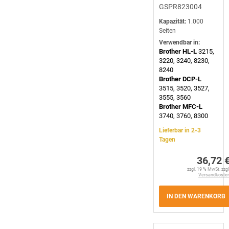
GSPR823004
Kapazität:
1.000
Seiten
Verwendbar in:
Brother HL-L
3215,
3220, 3240, 8230,
8240
Brother DCP-L
3515, 3520, 3527,
3555, 3560
Brother MFC-L
3740, 3760, 8300
Lieferbar in 2-3
Tagen
36,72 
zzgl. 19 % MwSt. zzgl
Versandkoste
IN DEN WARENKORB