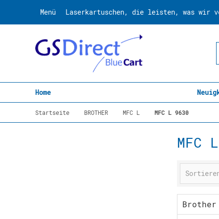
Menü
Laserkartuschen, die leisten, was wir v
Home
Neuig
Startseite
BROTHER
MFC L
MFC L 9630
MFC L
Brother