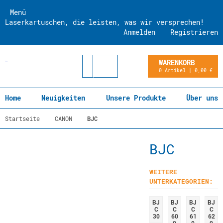
Menü
Laserkartuschen, die leisten, was wir versprechen!
Anmelden
Registrieren
WARENKORB
0 Artikel | 0,00 €
Home
Neuigkeiten
Unsere Produkte
Über uns
Startseite
CANON
BJC
BJC
WEITERE
UNTERKATEGORIEN:
BJ
BJ
BJ
BJ
C
C
C
C
30
60
61
62