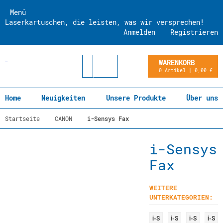
Menü
Laserkartuschen, die leisten, was wir versprechen!
Anmelden
Registrieren
WARENKORB
0 Artikel | 0,00 €
Home
Neuigkeiten
Unsere Produkte
Über uns
Startseite
CANON
i-Sensys Fax
i-Sensys
Fax
WEITERE
UNTERKATEGORIEN:
i-S
i-S
i-S
i-S