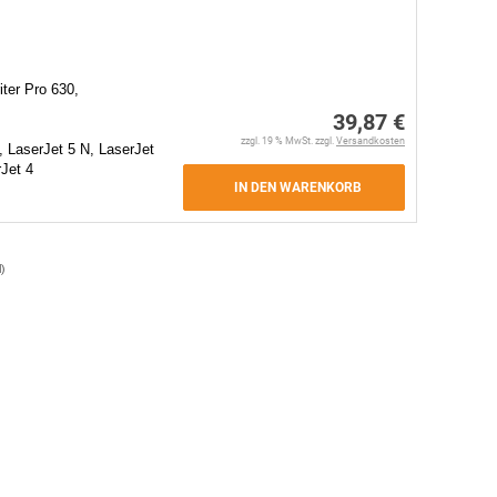
ter Pro 630,
39,87 €
zzgl. 19 % MwSt. zzgl.
Versandkosten
, LaserJet 5 N, LaserJet
rJet 4
IN DEN WARENKORB
l
)