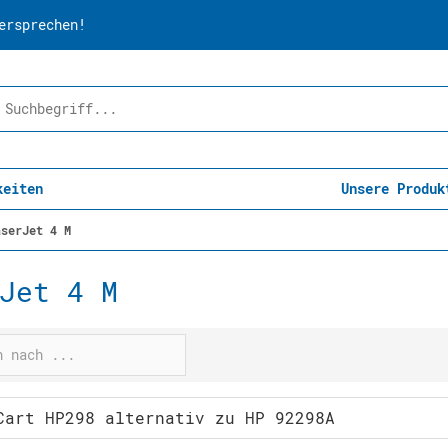
ersprechen!
keiten
Unsere Produk
aserJet 4 M
Jet 4 M
Cart HP298 alternativ zu HP 92298A