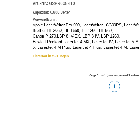
Art.-Nr.:
GSPR008410
Kapazität:
6.800 Seiten
Verwendbar in:
Apple LaserWriter Pro 600, LaserWriter 16/600PS, LaserWri
Brother HL 2060, HL 1660, HL 1260, HL 960,
Canon P 270,LBP 8 IV-EX, LBP 8 IV, LBP 1260,
Hewlett Packard LaserJet 4 MX, LaserJet IV, LaserJet 5 M
5, LaserJet 4 M Plus, LaserJet 4 Plus, LaserJet 4 M, Lase
Lieferbar in 2-3 Tagen
Zeige
1
bis
1
(von insgesamt
1
Artike
1