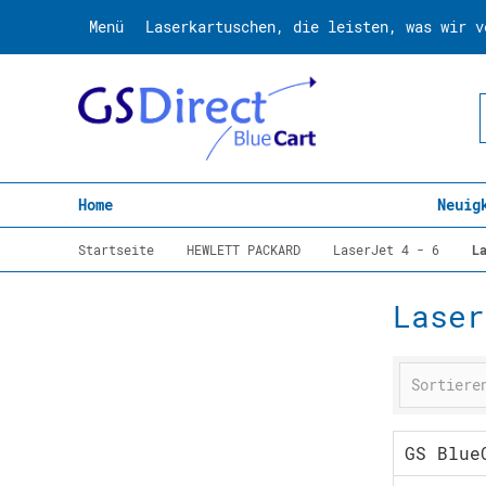
Menü
Laserkartuschen, die leisten, was wir v
Home
Neuig
Startseite
HEWLETT PACKARD
LaserJet 4 - 6
L
Laser
GS Blue