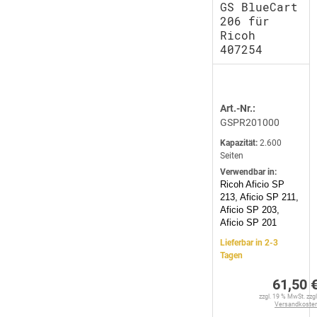
GS BlueCart
206 für
Ricoh
407254
Art.-Nr.:
GSPR201000
Kapazität:
2.600
Seiten
Verwendbar in:
Ricoh Aficio SP
213, Aficio SP 211,
Aficio SP 203,
Aficio SP 201
Lieferbar in 2-3
Tagen
61,50 
zzgl. 19 % MwSt. zzgl
Versandkoste