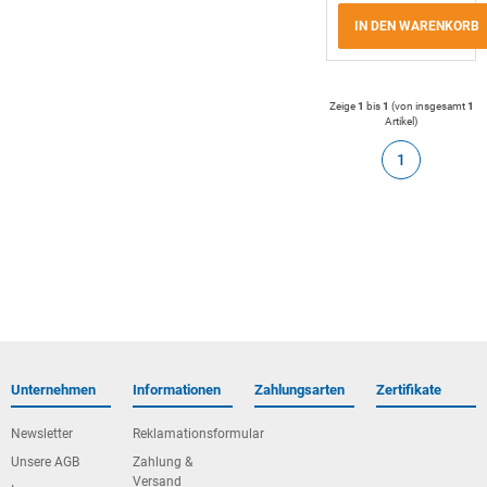
IN DEN WARENKORB
Zeige
1
bis
1
(von insgesamt
1
Artikel
)
1
Unternehmen
Informationen
Zahlungsarten
Zertifikate
Newsletter
Reklamationsformular
Unsere AGB
Zahlung &
Versand