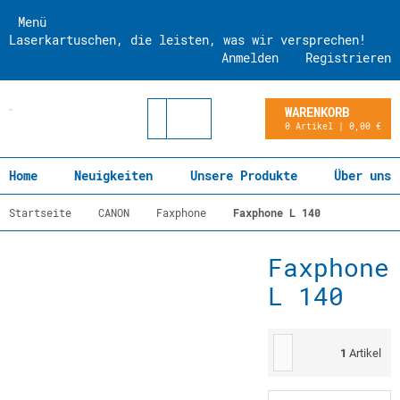
Menü
Laserkartuschen, die leisten, was wir versprechen!
Anmelden
Registrieren
WARENKORB
0 Artikel | 0,00 €
Home
Neuigkeiten
Unsere Produkte
Über uns
Startseite
CANON
Faxphone
Faxphone L 140
Faxphone
L 140
1
Artikel