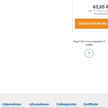
63,65 
zzgl. 19 % MwSt. zzgl
Versandkoste
IN DEN WARENKORB
Zeige
1
bis
1
(von insgesamt
1
Artikel
)
1
Unternehmen
Informationen
Zahlungsarten
Zertifikate