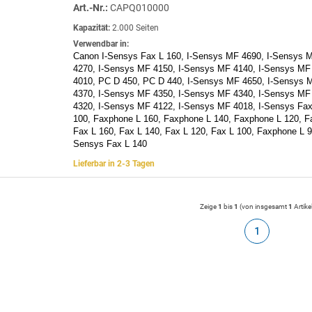
Art.-Nr.:
CAPQ010000
Kapazität:
2.000 Seiten
Verwendbar in:
Canon I-Sensys Fax L 160, I-Sensys MF 4690, I-Sensys 
4270, I-Sensys MF 4150, I-Sensys MF 4140, I-Sensys MF
4010, PC D 450, PC D 440, I-Sensys MF 4650, I-Sensys 
4370, I-Sensys MF 4350, I-Sensys MF 4340, I-Sensys MF
4320, I-Sensys MF 4122, I-Sensys MF 4018, I-Sensys Fax
100, Faxphone L 160, Faxphone L 140, Faxphone L 120, F
Fax L 160, Fax L 140, Fax L 120, Fax L 100, Faxphone L 9
Sensys Fax L 140
Lieferbar in 2-3 Tagen
Zeige
1
bis
1
(von insgesamt
1
Artike
1