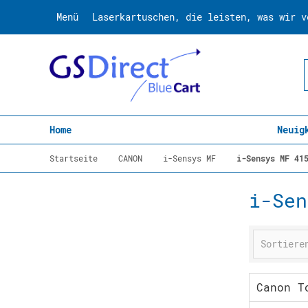
Menü
Laserkartuschen, die leisten, was wir v
Home
Neuig
Startseite
CANON
i-Sensys MF
i-Sensys MF 41
i-Sen
Canon T