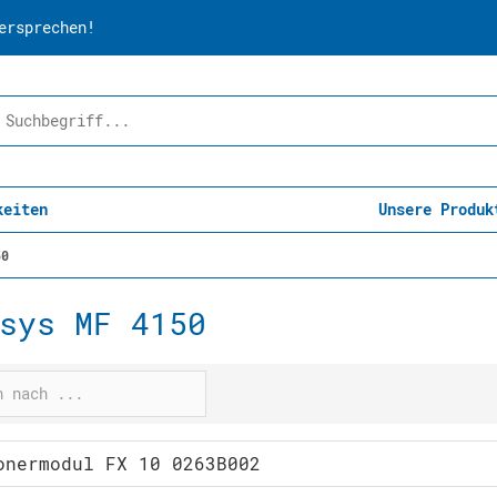
ersprechen!
keiten
Unsere Produk
50
sys MF 4150
onermodul FX 10 0263B002