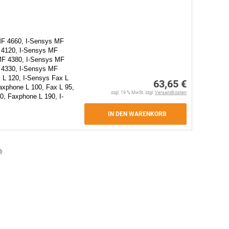
MF 4660, I-Sensys MF
 4120, I-Sensys MF
MF 4380, I-Sensys MF
 4330, I-Sensys MF
 L 120, I-Sensys Fax L
63,65 €
axphone L 100, Fax L 95,
zzgl. 19 % MwSt. zzgl.
Versandkosten
0, Faxphone L 190, I-
IN DEN WARENKORB
l
)