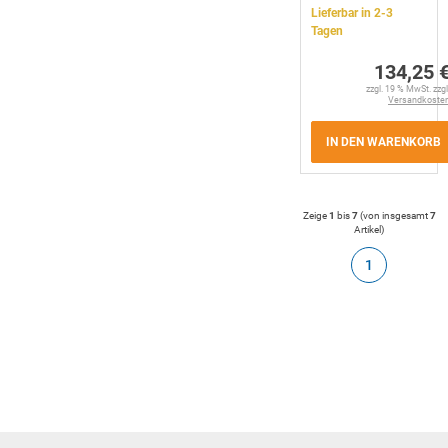
Lieferbar in 2-3
Tagen
134,25 
zzgl. 19 % MwSt. zzgl
Versandkoste
IN DEN WARENKORB
Zeige
1
bis
7
(von insgesamt
7
Artikel
)
1