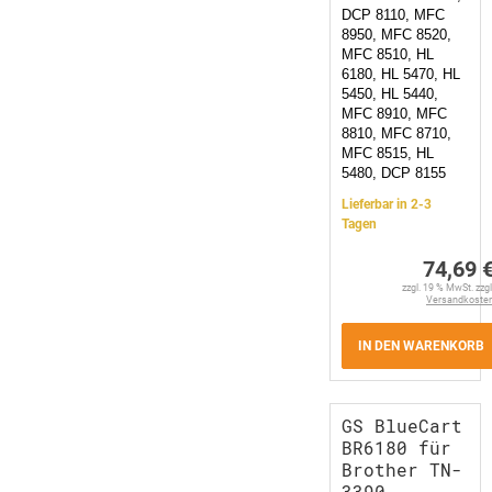
DCP 8110, MFC
8950, MFC 8520,
MFC 8510, HL
6180, HL 5470, HL
5450, HL 5440,
MFC 8910, MFC
8810, MFC 8710,
MFC 8515, HL
5480, DCP 8155
Lieferbar in 2-3
Tagen
74,69 
zzgl. 19 % MwSt. zzgl
Versandkoste
IN DEN WARENKORB
GS BlueCart
BR6180 für
Brother TN-
3390