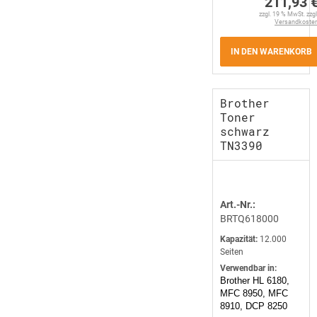
211,93 
zzgl. 19 % MwSt. zzgl
Versandkoste
IN DEN WARENKORB
Brother
Toner
schwarz
TN3390
Art.-Nr.:
BRTQ618000
Kapazität:
12.000
Seiten
Verwendbar in:
Brother HL 6180,
MFC 8950, MFC
8910, DCP 8250