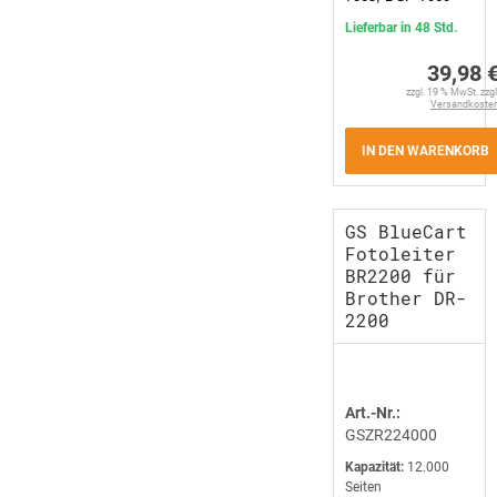
Lieferbar in 48 Std.
39,98 
zzgl. 19 % MwSt. zzgl
Versandkoste
IN DEN WARENKORB
GS BlueCart
Fotoleiter
BR2200 für
Brother DR-
2200
Art.-Nr.:
GSZR224000
Kapazität:
12.000
Seiten