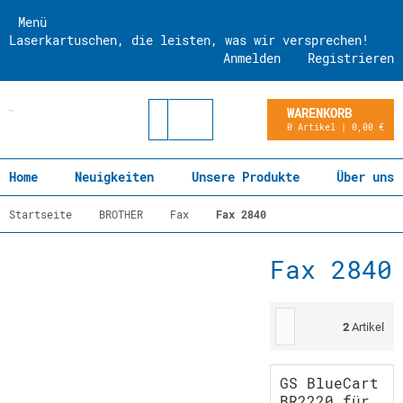
Menü
Laserkartuschen, die leisten, was wir versprechen!
Anmelden
Registrieren
WARENKORB
0 Artikel | 0,00 €
Home
Neuigkeiten
Unsere Produkte
Über uns
Startseite
BROTHER
Fax
Fax 2840
Fax 2840
2
Artikel
GS BlueCart
BR2220 für